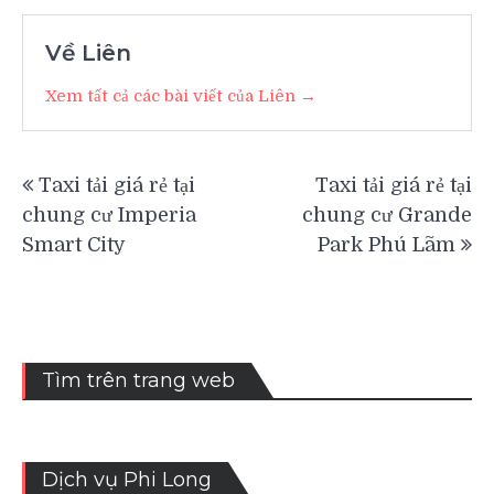
Về Liên
Xem tất cả các bài viết của Liên →
Điều
Taxi tải giá rẻ tại
Taxi tải giá rẻ tại
hướng
chung cư Imperia
chung cư Grande
bài
Smart City
Park Phú Lãm
viết
Tìm trên trang web
Dịch vụ Phi Long