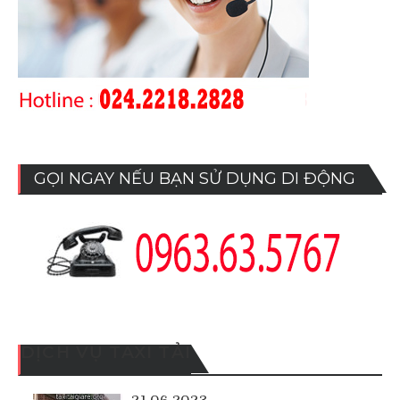
GỌI NGAY NẾU BẠN SỬ DỤNG DI ĐỘNG
DỊCH VỤ TAXI TẢI