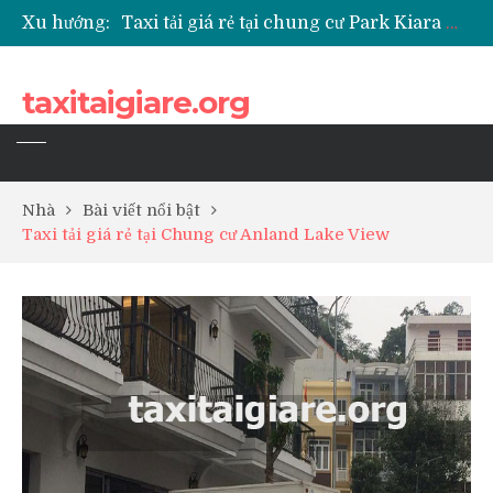
Xu hướng:
Taxi tải giá rẻ tại chung cư Park Kiara Hà Đông
Taxi tải giá rẻ tại chung cư Grande Park Phú Lãm
Taxi tải giá rẻ tại Chung cư Anland Lake View
taxitaigiare.org
Taxi tải giá rẻ tại chung cư BID Residence Tố Hữu
Nhà
Bài viết nổi bật
Taxi tải giá rẻ tại Chung cư Anland Lake View