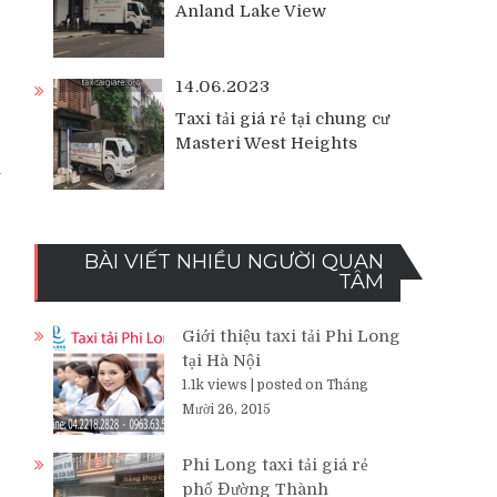
Anland Lake View
14.06.2023
Taxi tải giá rẻ tại chung cư
Masteri West Heights
n
BÀI VIẾT NHIỀU NGƯỜI QUAN
TÂM
Giới thiệu taxi tải Phi Long
tại Hà Nội
1.1k views
|
posted on Tháng
Mười 26, 2015
Phi Long taxi tải giá rẻ
phố Đường Thành