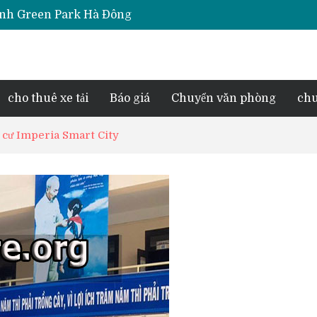
Thịnh Green Park Hà Đông
iara Hà Đông
e Park Phú Lãm
d Lake View
esidence Tố Hữu
cho thuê xe tải
Báo giá
Chuyển văn phòng
chu
ng cư Imperia Smart City