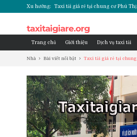
Taxi tải giá rẻ tại chung cư Phú 
Xu hướng:
Taxi tải giá rẻ tại chung cư Park K
Taxi tải giá rẻ tại chung cư Grand
Taxi tải giá rẻ tại Chung cư Anlan
taxitaigiare.org
Taxi tải giá rẻ tại chung cư BID R
Trang chủ
Giới thiệu
Dịch vụ taxi tải
Nhà
Bài viết nổi bật
Taxi tải giá rẻ tại chu