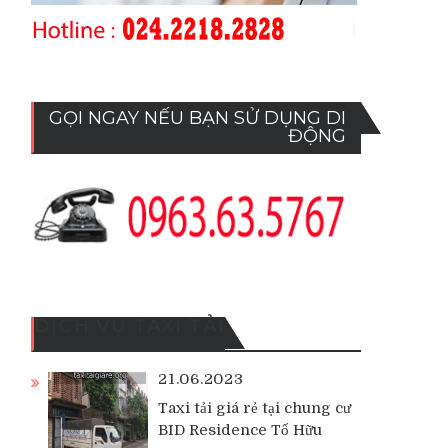
GỌI NGAY NẾU BẠN SỬ DỤNG DI
ĐỘNG
DỊCH VỤ TAXI TẢI
21.06.2023
Taxi tải giá rẻ tại chung cư
BID Residence Tố Hữu