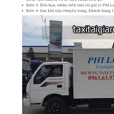
Bước 3: Đến hẹn, nhân viên taxi tải giá rẻ Phi
Bước 4: Sau khi vận chuyển xong, khách hàng th