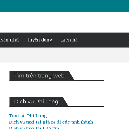
yển nhà
tuyển dụng
Liên hệ
Tìm trên trang web
Dịch vụ Phi Long
Taxi tải Phi Long
Dịch vụ taxi tải giá rẻ đi các tỉnh thành
Dịch vụ taxi tải 1,25 tấn