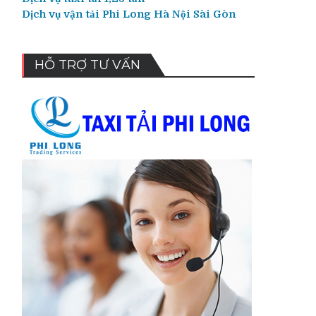
Dịch vụ vận tải Phi Long Hà Nội Sài Gòn
HỖ TRỢ TƯ VẤN