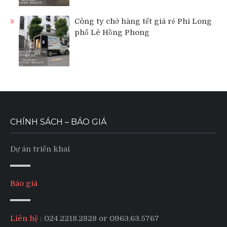
Công ty chở hàng tết giá rẻ Phi Long
phố Lê Hồng Phong
CHÍNH SÁCH – BÁO GIÁ
Dự án triển khai
Báo giá
Liên hệ
: 024.2218.2828 or 0963.63.5767