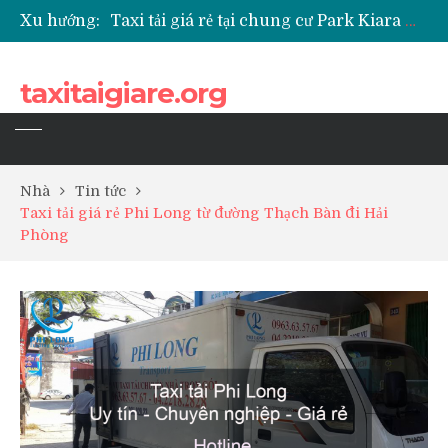
Xu hướng:
Taxi tải giá rẻ tại chung cư Park Kiara Hà Đông
Taxi tải giá rẻ tại chung cư Grande Park Phú Lãm
Taxi tải giá rẻ tại Chung cư Anland Lake View
taxitaigiare.org
Taxi tải giá rẻ tại chung cư BID Residence Tố Hữu
Nhà
Tin tức
Taxi tải giá rẻ Phi Long từ đường Thạch Bàn đi Hải
Phòng