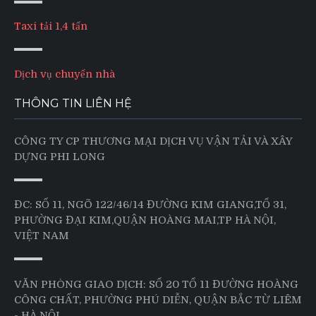
Taxi tải 1,4 tấn
Dịch vụ chuyển nhà
THÔNG TIN LIÊN HỆ
CÔNG TY CP THƯƠNG MẠI DỊCH VỤ VẬN TẢI VÀ XÂY
DỰNG PHI LONG
ĐC: SỐ 11, NGÕ 122/46/14 ĐƯỜNG KIM GIANG,TỔ 31,
PHƯỜNG ĐẠI KIM,QUẬN HOÀNG MAI,TP HÀ NỘI,
VIỆT NAM
VĂN PHÒNG GIAO DỊCH: SỐ 20 TỔ 11 ĐƯỜNG HOÀNG
CÔNG CHẤT, PHƯỜNG PHÚ DIỄN, QUẬN BẮC TỪ LIÊM
- HÀ NỘI