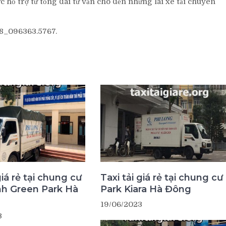
 hỗ trợ từ tổng đài tư vấn cho đến những lái xe tải chuyên
68_096363.5767.
giá rẻ tại chung cư
Taxi tải giá rẻ tại chung cư
nh Green Park Hà
Park Kiara Hà Đông
19/06/2023
3