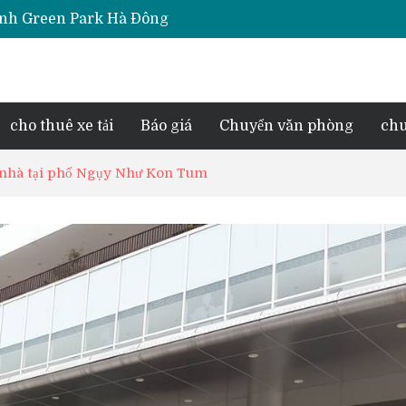
Thịnh Green Park Hà Đông
iara Hà Đông
e Park Phú Lãm
d Lake View
esidence Tố Hữu
cho thuê xe tải
Báo giá
Chuyển văn phòng
chu
 nhà tại phố Ngụy Như Kon Tum