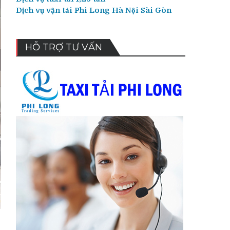
Dịch vụ vận tải Phi Long Hà Nội Sài Gòn
HỖ TRỢ TƯ VẤN