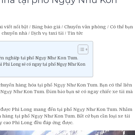
i viết nổi bật
/
Bảng báo giá
/
Chuyển văn phòng
/
Có thể bạn
ụ chuyển nhà
/
Dịch vụ taxi tải
/
Tin tức
yên nghiệp tại phố Ngụy Như Kon Tum.
tải Phi Long sẽ có ngay tại phố Ngụy Như Kon
 chuyển hàng hóa tại phố Ngụy Như Kon Tum. Bạn có thể liên
hố Ngụy Như Kon Tum. Đảm bảo bạn sẽ có ngay chiếc xe tải mà
u, được Phi Long mang đến tại phố Ngụy Như Kon Tum. Nhằm
 hàng tại phố Ngụy Như Kon Tum. Bất cứ bạn cần loại xe tải
ay cao Phi Long đều đáp ứng được.