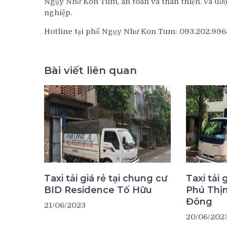
Ngụy Như Kon Tum, an toàn và thân thiện. Và được
nghiệp.
Hotline tại phố Ngụy Như Kon Tum: 093.202.99
Bài viết liên quan
Taxi tải giá rẻ tại chung cư
Taxi tải 
BID Residence Tố Hữu
Phú Thị
Đông
21/06/2023
20/06/202