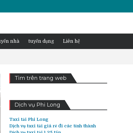
yển nhà
tuyển dụng
Liên hệ
Tìm trên trang web
Dịch vụ Phi Long
Taxi tải Phi Long
Dịch vụ taxi tải giá rẻ đi các tỉnh thành
Dịch vụ taxi tải 1,25 tấn