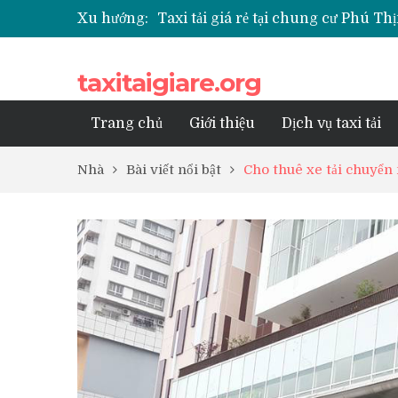
Xu hướng:
Taxi tải giá rẻ tại chung cư Phú 
Taxi tải giá rẻ tại chung cư Park K
Taxi tải giá rẻ tại chung cư Grand
taxitaigiare.org
Taxi tải giá rẻ tại Chung cư Anlan
Taxi tải giá rẻ tại chung cư BID R
Trang chủ
Giới thiệu
Dịch vụ taxi tải
Nhà
Bài viết nổi bật
Cho thuê xe tải chuyển