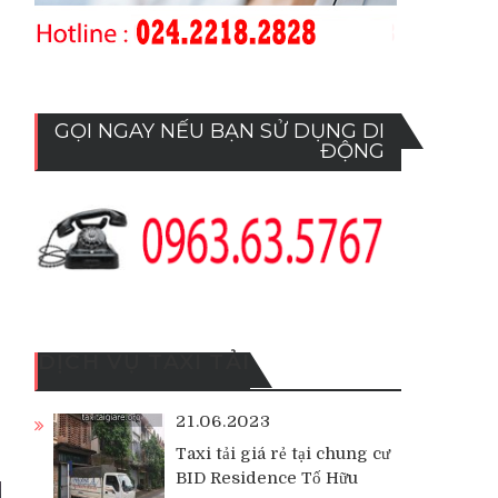
GỌI NGAY NẾU BẠN SỬ DỤNG DI
ĐỘNG
DỊCH VỤ TAXI TẢI
21.06.2023
Taxi tải giá rẻ tại chung cư
BID Residence Tố Hữu