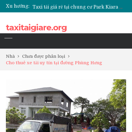
Xu hướng:
Taxi tải giá rẻ tại chung cư Park Kiara Hà Đông
Taxi tải giá rẻ tại chung cư Grande Park Phú Lãm
Taxi tải giá rẻ tại Chung cư Anland Lake View
taxitaigiare.org
Taxi tải giá rẻ tại chung cư BID Residence Tố Hữu
Nhà
Chưa được phân loại
Cho thuê xe tải uy tín tại đường Phùng Hưng