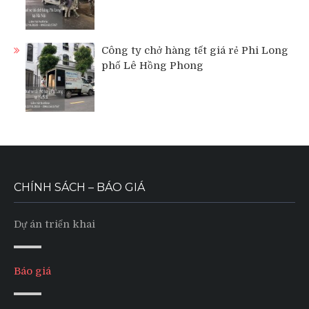
Công ty chở hàng tết giá rẻ Phi Long
phố Lê Hồng Phong
CHÍNH SÁCH – BÁO GIÁ
Dự án triển khai
Báo giá