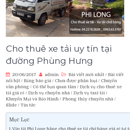
Cho thuê xe tải uy tín tại
đường Phùng Hưng
20/06/2017
admin
Bài viết mới nhất
/
Bài viết
nổi bật
/
Bảng báo giá
/
Chưa được phân loại
/
Chuyển
văn phòng
/
Có thể bạn quan tâm
/
Dịch vụ cho thuê xe
tải giá rẻ
/
Dịch vụ chuyển nhà
/
Dịch vụ taxi tải
/
Khuyến Mại và Bảo Hành
/
Phong thủy chuyển nhà
/
Slide
/
Tin tức
Mục Lục
Vận tải Phi Long hãng cho thuê xe tải chở hàng giá rẻ tại