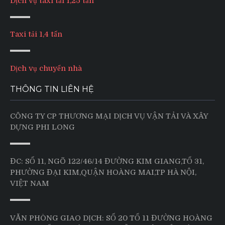
Dịch vụ taxi tải 1,25 tấn
Taxi tải 1,4 tấn
Dịch vụ chuyển nhà
THÔNG TIN LIÊN HỆ
CÔNG TY CP THƯƠNG MẠI DỊCH VỤ VẬN TẢI VÀ XÂY
DỰNG PHI LONG
ĐC: SỐ 11, NGÕ 122/46/14 ĐƯỜNG KIM GIANG,TỔ 31,
PHƯỜNG ĐẠI KIM,QUẬN HOÀNG MAI,TP HÀ NỘI,
VIỆT NAM
VĂN PHÒNG GIAO DỊCH: SỐ 20 TỔ 11 ĐƯỜNG HOÀNG