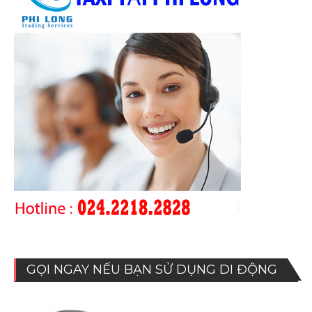
GỌI NGAY NẾU BẠN SỬ DỤNG DI ĐỘNG