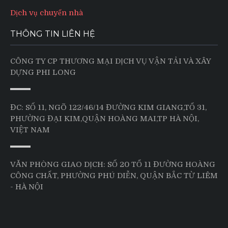
Dịch vụ chuyển nhà
THÔNG TIN LIÊN HỆ
CÔNG TY CP THƯƠNG MẠI DỊCH VỤ VẬN TẢI VÀ XÂY
DỰNG PHI LONG
ĐC: SỐ 11, NGÕ 122/46/14 ĐƯỜNG KIM GIANG,TỔ 31,
PHƯỜNG ĐẠI KIM,QUẬN HOÀNG MAI,TP HÀ NỘI,
VIỆT NAM
VĂN PHÒNG GIAO DỊCH: SỐ 20 TỔ 11 ĐƯỜNG HOÀNG
CÔNG CHẤT, PHƯỜNG PHÚ DIỄN, QUẬN BẮC TỪ LIÊM
- HÀ NỘI