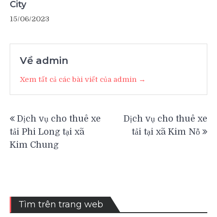
City
15/06/2023
Về admin
Xem tất cả các bài viết của admin →
Điều
Dịch vụ cho thuê xe
Dịch vụ cho thuê xe
hướng
tải Phi Long tại xã
tải tại xã Kim Nỗ
bài
Kim Chung
viết
Tìm trên trang web