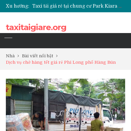
Xu hướng:
Taxi tải giá rẻ tại chung cư Park Kiara Hà Đông
Taxi tải giá rẻ tại chung cư Grande Park Phú Lãm
Taxi tải giá rẻ tại Chung cư Anland Lake View
taxitaigiare.org
Taxi tải giá rẻ tại chung cư BID Residence Tố Hữu
Nhà
Bài viết nổi bật
Dịch vụ chở hàng tết giá rẻ Phi Long phố Hàng Bún