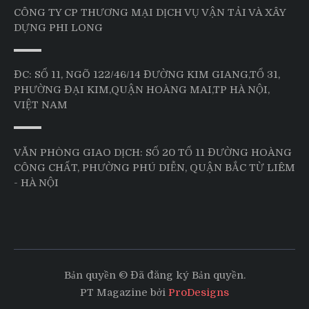
CÔNG TY CP THƯƠNG MẠI DỊCH VỤ VẬN TẢI VÀ XÂY
DỰNG PHI LONG
ĐC: SỐ 11, NGÕ 122/46/14 ĐƯỜNG KIM GIANG,TỔ 31,
PHƯỜNG ĐẠI KIM,QUẬN HOÀNG MAI,TP HÀ NỘI,
VIỆT NAM
VĂN PHÒNG GIAO DỊCH: SỐ 20 TỔ 11 ĐƯỜNG HOÀNG
CÔNG CHẤT, PHƯỜNG PHÚ DIỄN, QUẬN BẮC TỪ LIÊM
- HÀ NỘI
Bản quyền © Đã đăng ký Bản quyền.
PT Magazine bởi
ProDesigns