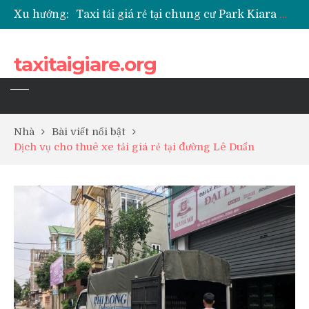
Xu hướng:
Taxi tải giá rẻ tại chung cư Park Kiara Hà Đông
Taxi tải giá rẻ tại chung cư Grande Park Phú Lãm
Taxi tải giá rẻ tại Chung cư Anland Lake View
taxitaigiare.org
Taxi tải giá rẻ tại chung cư BID Residence Tố Hữu
Nhà
Bài viết nổi bật
Dịch vụ cho thuê xe tải giá rẻ tại đường Lê Duẩn