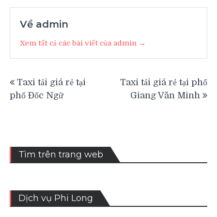
Về admin
Xem tất cả các bài viết của admin →
Điều
Taxi tải giá rẻ tại
Taxi tải giá rẻ tại phố
hướng
phố Đốc Ngữ
Giang Văn Minh
bài
viết
Tìm trên trang web
Dịch vụ Phi Long