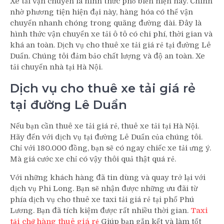
Xe tải vận chuyển là hình thức phổ biến hiện nay. Chính
nhờ phương tiện hiện đại này, hàng hóa có thể vận
chuyển nhanh chóng trong quãng đường dài. Đây là
hình thức vận chuyển xe tải ô tô có chi phí, thời gian và
khá an toàn. Dịch vụ cho thuê xe tải giá rẻ tại đường Lê
Duẩn. Chúng tôi đảm bảo chất lượng và độ an toàn. Xe
tải chuyển nhà tại Hà Nội.
Dịch vụ cho thuê xe tải giá rẻ
tại đường Lê Duẩn
Nếu bạn cần thuê xe tải giá rẻ, thuê xe tải tại Hà Nội.
Hãy đến với dịch vụ tại đường Lê Duẩn của chúng tôi.
Chỉ với 180.000 đồng, bạn sẽ có ngay chiếc xe tải ưng ý.
Mà giá cước xe chỉ có vậy thôi quả thật quá rẻ.
Với những khách hàng đã tin dùng và quay trở lại với
dịch vụ Phi Long. Bạn sẽ nhận được những ưu đãi từ
phía dịch vụ cho thuê xe taxi tải giá rẻ tại phố Phú
Lương. Bạn đã tích kiệm được rất nhiều thời gian.
Taxi
tải chở hàng thuê giá rẻ
Giúp bạn gắn kết và làm tốt