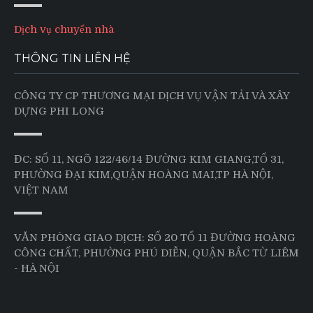
Dịch vụ chuyển nhà
THÔNG TIN LIÊN HỆ
CÔNG TY CP THƯƠNG MẠI DỊCH VỤ VẬN TẢI VÀ XÂY
DỰNG PHI LONG
ĐC: SỐ 11, NGÕ 122/46/14 ĐƯỜNG KIM GIANG,TỔ 31,
PHƯỜNG ĐẠI KIM,QUẬN HOÀNG MAI,TP HÀ NỘI,
VIỆT NAM
VĂN PHÒNG GIAO DỊCH: SỐ 20 TỔ 11 ĐƯỜNG HOÀNG
CÔNG CHẤT, PHƯỜNG PHÚ DIỄN, QUẬN BẮC TỪ LIÊM
- HÀ NỘI