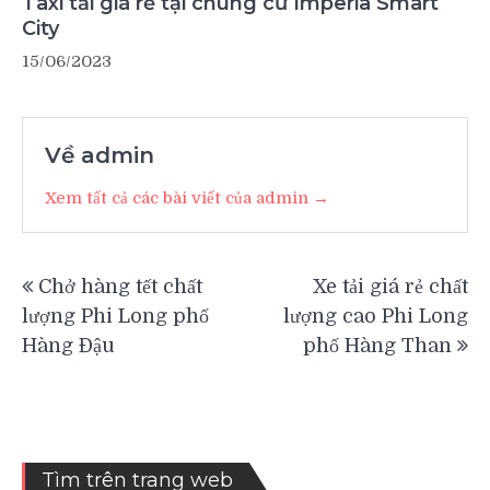
Taxi tải giá rẻ tại chung cư Imperia Smart
City
15/06/2023
Về admin
Xem tất cả các bài viết của admin →
Điều
Chở hàng tết chất
Xe tải giá rẻ chất
hướng
lượng Phi Long phố
lượng cao Phi Long
bài
Hàng Đậu
phố Hàng Than
viết
Tìm trên trang web