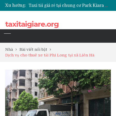
Xu hướng:
Taxi tải giá rẻ tại chung cư Park Kiara Hà Đông
Taxi tải giá rẻ tại chung cư Grande Park Phú Lãm
Taxi tải giá rẻ tại Chung cư Anland Lake View
taxitaigiare.org
Taxi tải giá rẻ tại chung cư BID Residence Tố Hữu
Nhà
Bài viết nổi bật
Dịch vụ cho thuê xe tải Phi Long tại xã Liên Hà