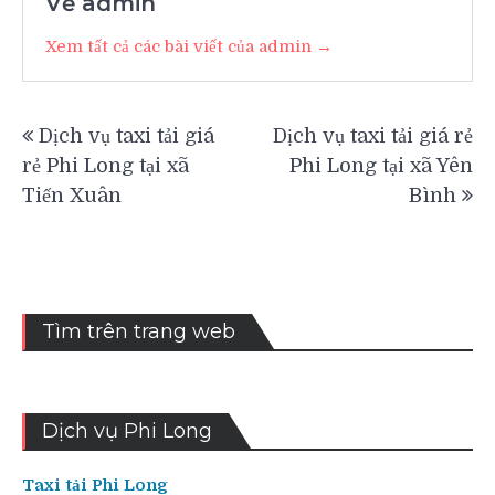
Về admin
Xem tất cả các bài viết của admin →
Điều
Dịch vụ taxi tải giá
Dịch vụ taxi tải giá rẻ
hướng
rẻ Phi Long tại xã
Phi Long tại xã Yên
bài
Tiến Xuân
Bình
viết
Tìm trên trang web
Dịch vụ Phi Long
Taxi tải Phi Long