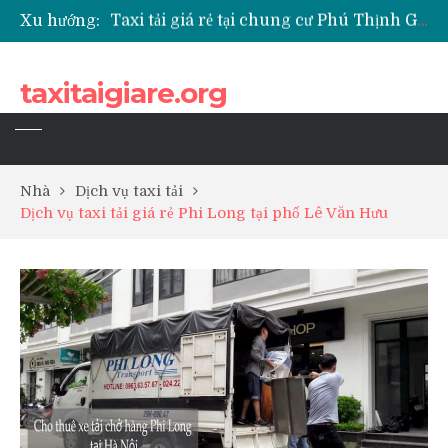
Xu hướng:
Taxi tải giá rẻ tại chung cư Park Kiara Hà Đông
Taxi tải giá rẻ tại chung cư Grande Park Phú Lãm
Taxi tải giá rẻ tại Chung cư Anland Lake View
taxitaigiare.org
Taxi tải giá rẻ tại chung cư BID Residence Tố Hữu
Nhà
Dịch vụ taxi tải
Dịch vụ taxi tải giá rẻ Phi Long tại phố Lê Văn Hưu