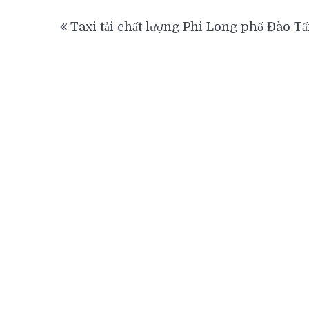
Điều
Taxi tải chất lượng Phi Long phố Đào T
hướng
bài
viết