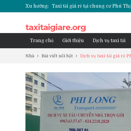
Xu hướng:
Taxi tải giá rẻ tại chung cư Phú 
Taxi tải giá rẻ tại chung cư Park K
Taxi tải giá rẻ tại chung cư Grand
taxitaigiare.org
Taxi tải giá rẻ tại Chung cư Anlan
Taxi tải giá rẻ tại chung cư BID R
Trang chủ
Giới thiệu
Dịch vụ taxi tải
Nhà
Bài viết nổi bật
Dịch vụ taxi tải giá rẻ