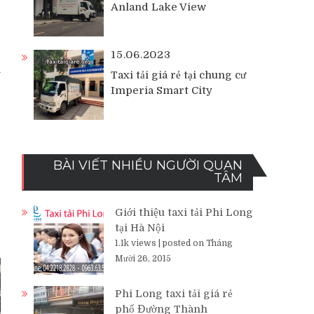
Anland Lake View
15.06.2023
à
Taxi tải giá rẻ tại chung cư
Imperia Smart City
BÀI VIẾT NHIỀU NGƯỜI QUAN
TÂM
Giới thiệu taxi tải Phi Long
tại Hà Nội
1.1k views
|
posted on Tháng
Mười 26, 2015
Phi Long taxi tải giá rẻ
phố Đường Thành