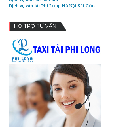
Dịch vụ vận tải Phi Long Hà Nội Sài Gòn
HỖ TRỢ TƯ VẤN