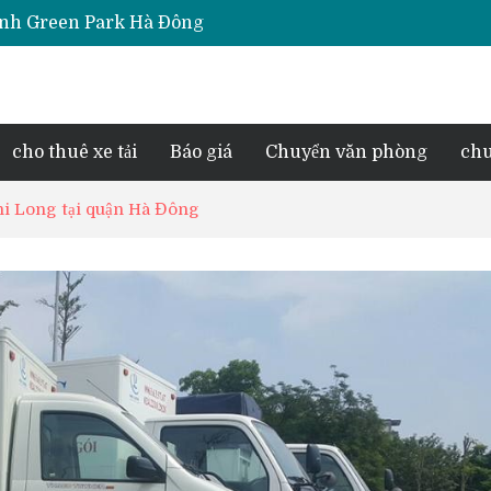
Thịnh Green Park Hà Đông
iara Hà Đông
e Park Phú Lãm
d Lake View
esidence Tố Hữu
cho thuê xe tải
Báo giá
Chuyển văn phòng
chu
 Phi Long tại quận Hà Đông