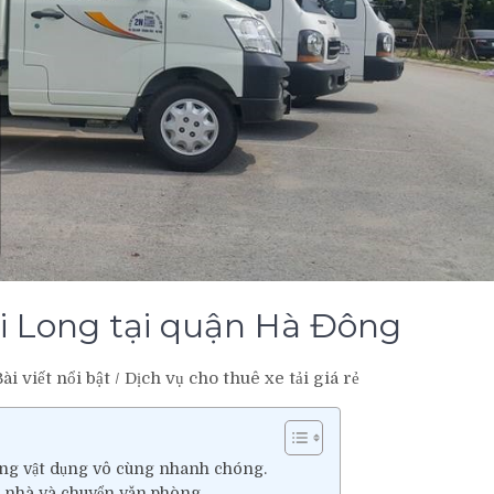
Phi Long tại quận Hà Đông
ài viết nổi bật
/
Dịch vụ cho thuê xe tải giá rẻ
dùng vật dụng vô cùng nhanh chóng.
n nhà và chuyển văn phòng.