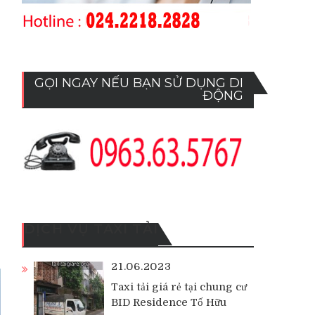
GỌI NGAY NẾU BẠN SỬ DỤNG DI
ĐỘNG
g
DỊCH VỤ TAXI TẢI
21.06.2023
Taxi tải giá rẻ tại chung cư
BID Residence Tố Hữu