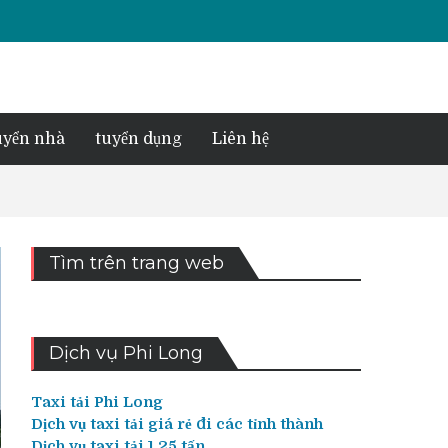
yển nhà
tuyển dụng
Liên hệ
Tìm trên trang web
Dịch vụ Phi Long
Taxi tải Phi Long
Dịch vụ taxi tải giá rẻ đi các tỉnh thành
Dịch vụ taxi tải 1,25 tấn