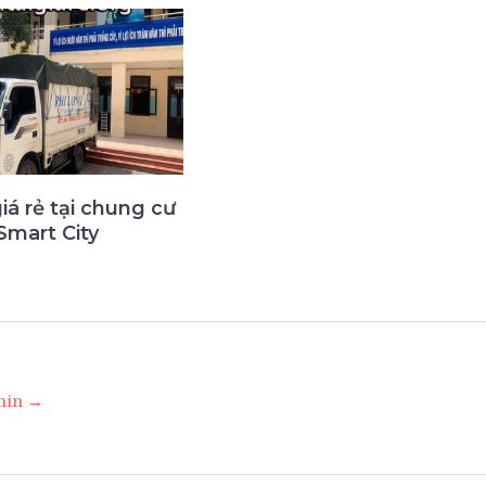
giá rẻ tại chung cư
Smart City
3
dmin →