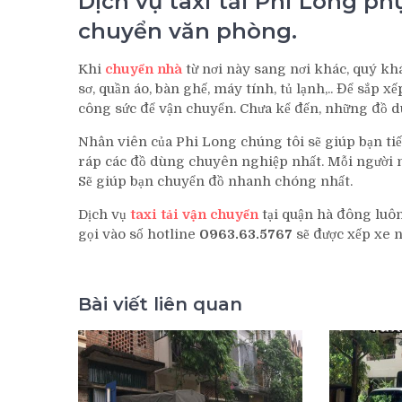
Dịch vụ taxi tải Phi Long p
chuyển văn phòng.
Khi
chuyển nhà
từ nơi này sang nơi khác, quý kh
sơ, quần áo, bàn ghế, máy tính, tủ lạnh,.. Để sắp x
công sức để vận chuyển. Chưa kể đến, những đồ d
Nhân viên của Phi Long chúng tôi sẽ giúp bạn tiết
ráp các đồ dùng chuyên nghiệp nhất. Mỗi người m
Sẽ giúp bạn chuyển đồ nhanh chóng nhất.
Dịch vụ
taxi tải vận chuyển
tại quận hà đông luôn
gọi vào số hotline
0963.63.5767
sẽ được xếp xe 
Bài viết liên quan