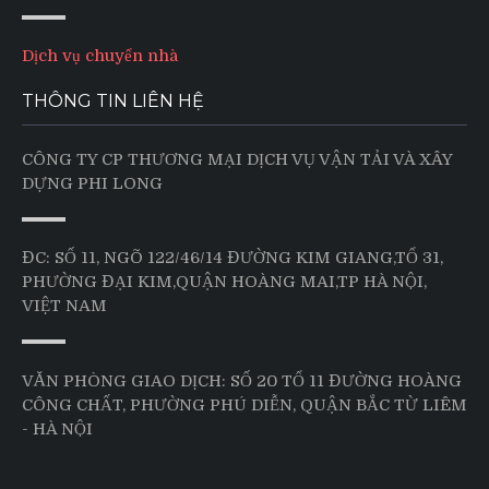
Dịch vụ chuyển nhà
THÔNG TIN LIÊN HỆ
CÔNG TY CP THƯƠNG MẠI DỊCH VỤ VẬN TẢI VÀ XÂY
DỰNG PHI LONG
ĐC: SỐ 11, NGÕ 122/46/14 ĐƯỜNG KIM GIANG,TỔ 31,
PHƯỜNG ĐẠI KIM,QUẬN HOÀNG MAI,TP HÀ NỘI,
VIỆT NAM
VĂN PHÒNG GIAO DỊCH: SỐ 20 TỔ 11 ĐƯỜNG HOÀNG
CÔNG CHẤT, PHƯỜNG PHÚ DIỄN, QUẬN BẮC TỪ LIÊM
- HÀ NỘI