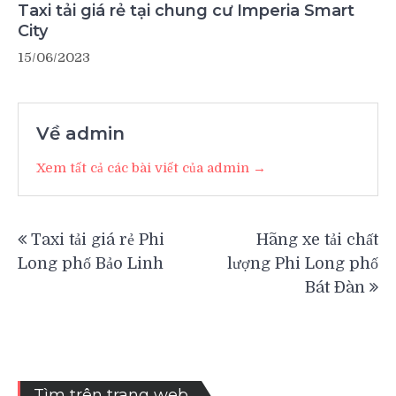
Taxi tải giá rẻ tại chung cư Imperia Smart
City
15/06/2023
Về admin
Xem tất cả các bài viết của admin →
Điều
Taxi tải giá rẻ Phi
Hãng xe tải chất
hướng
Long phố Bảo Linh
lượng Phi Long phố
bài
Bát Đàn
viết
Tìm trên trang web