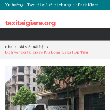
Xu hướng:
Taxi tải giá rẻ tại chung cư Park Kiara Hà Đông
Taxi tải giá rẻ tại chung cư Grande Park Phú Lãm
Taxi tải giá rẻ tại Chung cư Anland Lake View
taxitaigiare.org
Taxi tải giá rẻ tại chung cư BID Residence Tố Hữu
Nhà
Bài viết nổi bật
Dịch vụ taxi tải giá rẻ Phi Long tại xã Hợp Tiến