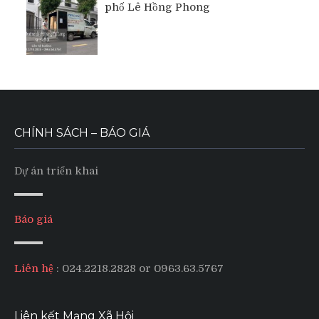
phố Lê Hồng Phong
CHÍNH SÁCH – BÁO GIÁ
Dự án triển khai
Báo giá
Liên hệ
: 024.2218.2828 or 0963.63.5767
Liên kết Mạng Xã Hội