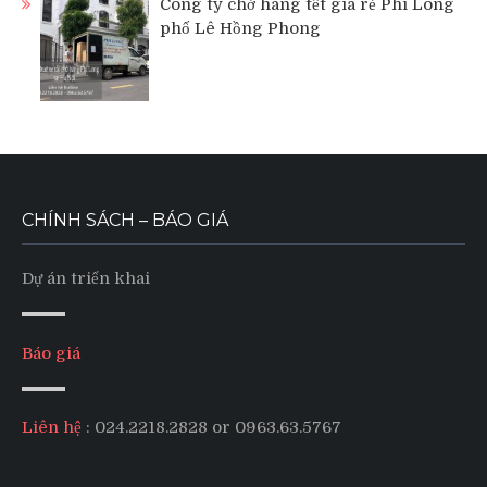
Công ty chở hàng tết giá rẻ Phi Long
phố Lê Hồng Phong
CHÍNH SÁCH – BÁO GIÁ
Dự án triển khai
Báo giá
Liên hệ
: 024.2218.2828 or 0963.63.5767