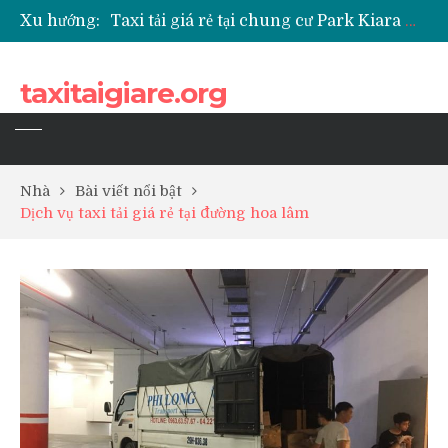
Xu hướng:
Taxi tải giá rẻ tại chung cư Park Kiara Hà Đông
Taxi tải giá rẻ tại chung cư Grande Park Phú Lãm
Taxi tải giá rẻ tại Chung cư Anland Lake View
taxitaigiare.org
Taxi tải giá rẻ tại chung cư BID Residence Tố Hữu
Nhà
Bài viết nổi bật
Dịch vụ taxi tải giá rẻ tại đường hoa lâm