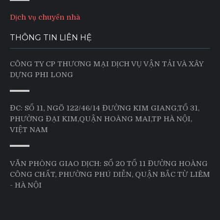
Dịch vụ chuyển nhà
THÔNG TIN LIÊN HỆ
CÔNG TY CP THƯƠNG MẠI DỊCH VỤ VẬN TẢI VÀ XÂY
DỰNG PHI LONG
ĐC: SỐ 11, NGÕ 122/46/14 ĐƯỜNG KIM GIANG,TỔ 31,
PHƯỜNG ĐẠI KIM,QUẬN HOÀNG MAI,TP HÀ NỘI,
VIỆT NAM
VĂN PHÒNG GIAO DỊCH: SỐ 20 TỔ 11 ĐƯỜNG HOÀNG
CÔNG CHẤT, PHƯỜNG PHÚ DIỄN, QUẬN BẮC TỪ LIÊM
- HÀ NỘI