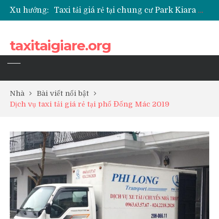
Xu hướng:
Taxi tải giá rẻ tại chung cư Park Kiara Hà Đông
Taxi tải giá rẻ tại chung cư Grande Park Phú Lãm
Taxi tải giá rẻ tại Chung cư Anland Lake View
taxitaigiare.org
Taxi tải giá rẻ tại chung cư BID Residence Tố Hữu
Nhà
Bài viết nổi bật
Dịch vụ taxi tải giá rẻ tại phố Đống Mác 2019