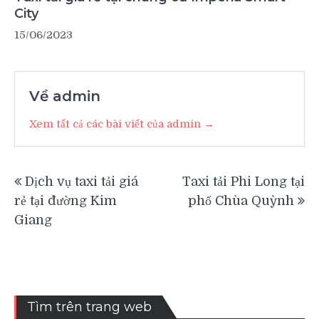
City
15/06/2023
Về admin
Xem tất cả các bài viết của admin →
Điều
Dịch vụ taxi tải giá
Taxi tải Phi Long tại
hướng
rẻ tại đường Kim
phố Chùa Quỳnh
bài
Giang
viết
Tìm trên trang web