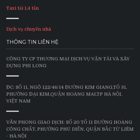
Taxi tải 1,4 tấn
Dịch vụ chuyển nhà
THÔNG TIN LIÊN HỆ
CÔNG TY CP THƯƠNG MẠI DỊCH VỤ VẬN TẢI VÀ XÂY
DỰNG PHI LONG
ĐC: SỐ 11, NGÕ 122/46/14 ĐƯỜNG KIM GIANG,TỔ 31,
PHƯỜNG ĐẠI KIM,QUẬN HOÀNG MAI,TP HÀ NỘI,
VIỆT NAM
VĂN PHÒNG GIAO DỊCH: SỐ 20 TỔ 11 ĐƯỜNG HOÀNG
CÔNG CHẤT, PHƯỜNG PHÚ DIỄN, QUẬN BẮC TỪ LIÊM
- HÀ NỘI