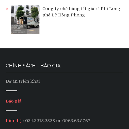
Công ty chở hàng tết giá rẻ Phi Long
phố Lê Hồng Phong
CHÍNH SÁCH – BÁO GIÁ
Dự án triển khai
Báo giá
Liên hệ
: 024.2218.2828 or 0963.63.5767