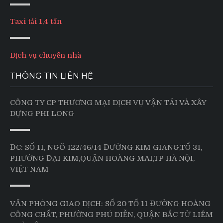
Taxi tải 1,4 tấn
Dịch vụ chuyển nhà
THÔNG TIN LIÊN HỆ
CÔNG TY CP THƯƠNG MẠI DỊCH VỤ VẬN TẢI VÀ XÂY
DỰNG PHI LONG
ĐC: SỐ 11, NGÕ 122/46/14 ĐƯỜNG KIM GIANG,TỔ 31,
PHƯỜNG ĐẠI KIM,QUẬN HOÀNG MAI,TP HÀ NỘI,
VIỆT NAM
VĂN PHÒNG GIAO DỊCH: SỐ 20 TỔ 11 ĐƯỜNG HOÀNG
CÔNG CHẤT, PHƯỜNG PHÚ DIỄN, QUẬN BẮC TỪ LIÊM