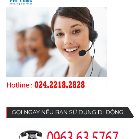
GỌI NGAY NẾU BẠN SỬ DỤNG DI ĐỘNG