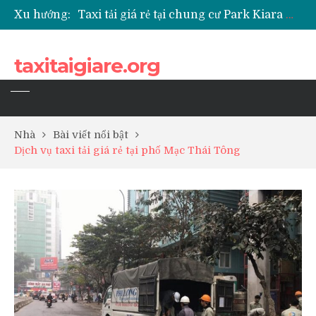
Xu hướng:
Taxi tải giá rẻ tại chung cư Park Kiara Hà Đông
Taxi tải giá rẻ tại chung cư Grande Park Phú Lãm
Taxi tải giá rẻ tại Chung cư Anland Lake View
taxitaigiare.org
Taxi tải giá rẻ tại chung cư BID Residence Tố Hữu
Nhà
Bài viết nổi bật
Dịch vụ taxi tải giá rẻ tại phố Mạc Thái Tông