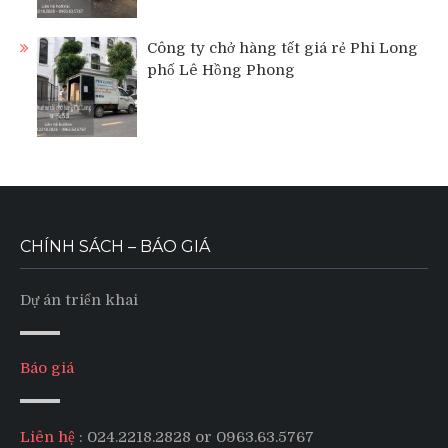
Công ty chở hàng tết giá rẻ Phi Long
phố Lê Hồng Phong
CHÍNH SÁCH – BÁO GIÁ
Dự án triển khai
Báo giá
Liên hệ
: 024.2218.2828 or 0963.63.5767