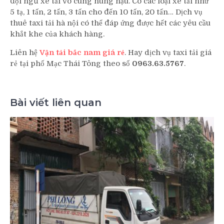
đội ngũ xe tải vô cùng hùng hậu. Có các loại xe tải như
5 tạ, 1 tấn, 2 tấn, 3 tấn cho đến 10 tấn, 20 tấn… Dịch vụ
thuê taxi tải hà nội có thể đáp ứng được hết các yêu cầu
khắt khe của khách hàng.
Liên hệ
Vận tải bắc nam giá rẻ
. Hay dịch vụ taxi tải giá
rẻ tại phố Mạc Thái Tông theo số
0963.63.5767
.
Bài viết liên quan