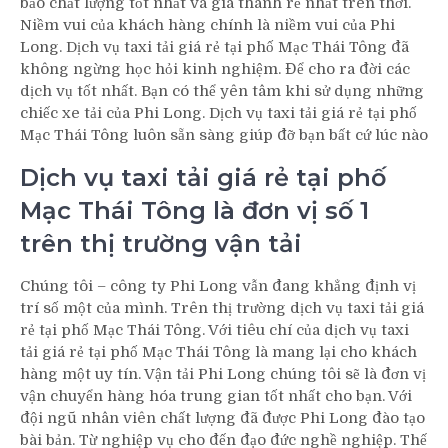
bảo chất lượng tốt nhất và giá thành rẻ nhất trên thời.
Niềm vui của khách hàng chính là niềm vui của Phi
Long. Dịch vụ taxi tải giá rẻ tại phố Mạc Thái Tông đã
không ngừng học hỏi kinh nghiệm. Để cho ra đời các
dịch vụ tốt nhất. Bạn có thể yên tâm khi sử dụng những
chiếc xe tải của Phi Long. Dịch vụ taxi tải giá rẻ tại phố
Mạc Thái Tông luôn sẵn sàng giúp đỡ bạn bất cứ lúc nào
Dịch vụ taxi tải giá rẻ tại phố
Mạc Thái Tông là đơn vị số 1
trên thị trường vận tải
Chúng tôi – công ty Phi Long vẫn đang khẳng định vị
trí số một của mình. Trên thị trường dịch vụ taxi tải giá
rẻ tại phố Mạc Thái Tông. Với tiêu chí của dịch vụ taxi
tải giá rẻ tại phố Mạc Thái Tông là mang lại cho khách
hàng một uy tín. Vận tải Phi Long chúng tôi sẽ là đơn vị
vận chuyển hàng hóa trung gian tốt nhất cho bạn. Với
đội ngũ nhân viên chất lượng đã được Phi Long đào tạo
bài bản. Từ nghiệp vụ cho đến đạo đức nghề nghiệp. Thế