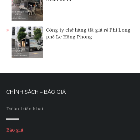
Công ty chở hàng tết giá rẻ Phi Long
phố Lê Hồng Phong
CHÍNH SÁCH – BÁO GIÁ
Dự án triển khai
Báo giá