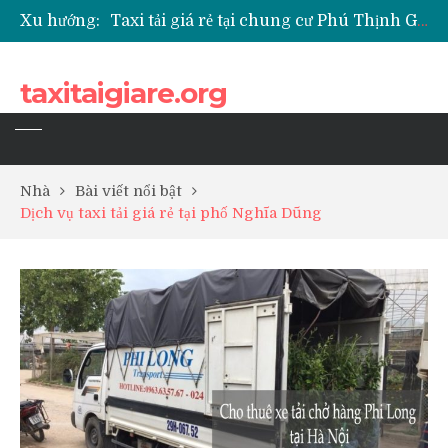
Xu hướng:
Taxi tải giá rẻ tại chung cư Park Kiara Hà Đông
Taxi tải giá rẻ tại chung cư Grande Park Phú Lãm
Taxi tải giá rẻ tại Chung cư Anland Lake View
taxitaigiare.org
Taxi tải giá rẻ tại chung cư BID Residence Tố Hữu
Nhà
Bài viết nổi bật
Dịch vụ taxi tải giá rẻ tại phố Nghĩa Dũng