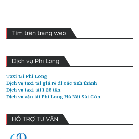
viết
Tìm trên trang web
Dịch vụ Phi Long
Taxi tải Phi Long
Dịch vụ taxi tải giá rẻ đi các tỉnh thành
Dịch vụ taxi tải 1,25 tấn
Dịch vụ vận tải Phi Long Hà Nội Sài Gòn
HỖ TRỢ TƯ VẤN