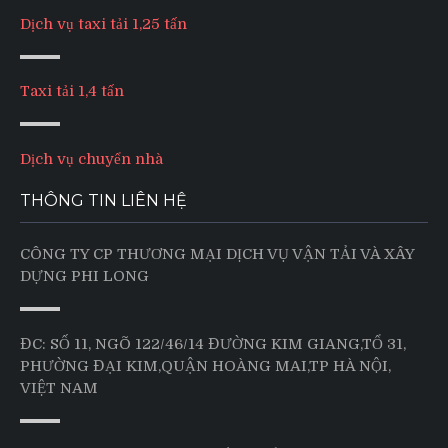
Dịch vụ taxi tải 1,25 tấn
Taxi tải 1,4 tấn
Dịch vụ chuyển nhà
THÔNG TIN LIÊN HỆ
CÔNG TY CP THƯƠNG MẠI DỊCH VỤ VẬN TẢI VÀ XÂY
DỰNG PHI LONG
ĐC: SỐ 11, NGÕ 122/46/14 ĐƯỜNG KIM GIANG,TỔ 31,
PHƯỜNG ĐẠI KIM,QUẬN HOÀNG MAI,TP HÀ NỘI,
VIỆT NAM