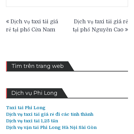
Điều
Dịch vụ taxi tải giá
Dịch vụ taxi tải giá rẻ
hướng
rẻ tại phố Cửa Nam
tại phố Nguyễn Cao
bài
viết
Tìm trên trang web
Dịch vụ Phi Long
Taxi tải Phi Long
Dịch vụ taxi tải giá rẻ đi các tỉnh thành
Dịch vụ taxi tải 1,25 tấn
Dịch vụ vận tải Phi Long Hà Nội Sài Gòn