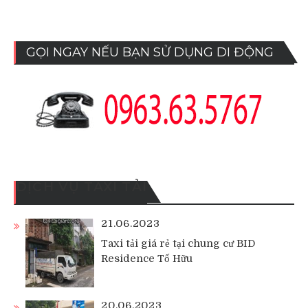
GỌI NGAY NẾU BẠN SỬ DỤNG DI ĐỘNG
DỊCH VỤ TAXI TẢI
21.06.2023
Taxi tải giá rẻ tại chung cư BID
Residence Tố Hữu
20.06.2023