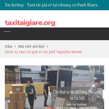
Xu hướng:
Taxi tải giá rẻ tại chung cư Park Kiara Hà Đông
Taxi tải giá rẻ tại chung cư Grande Park Phú Lãm
Taxi tải giá rẻ tại Chung cư Anland Lake View
taxitaigiare.org
Taxi tải giá rẻ tại chung cư BID Residence Tố Hữu
Nhà
Bài viết nổi bật
Dịch vụ taxi tải giá rẻ tại phố Nguyễn Khoái