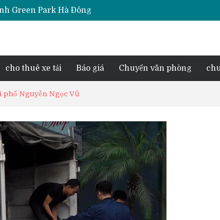
iara Hà Đông
e Park Phú Lãm
d Lake View
esidence Tố Hữu
cho thuê xe tải
Báo giá
Chuyển văn phòng
chu
 tại phố Nguyễn Ngọc Vũ