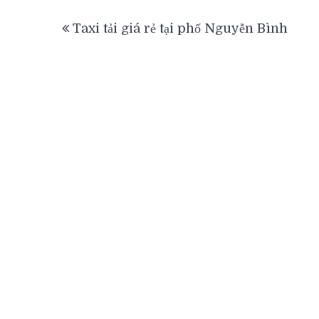
Điều
Taxi tải giá rẻ tại phố Nguyễn Bình
hướng
bài
viết