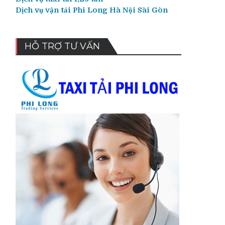
Dịch vụ vận tải Phi Long Hà Nội Sài Gòn
HỖ TRỢ TƯ VẤN