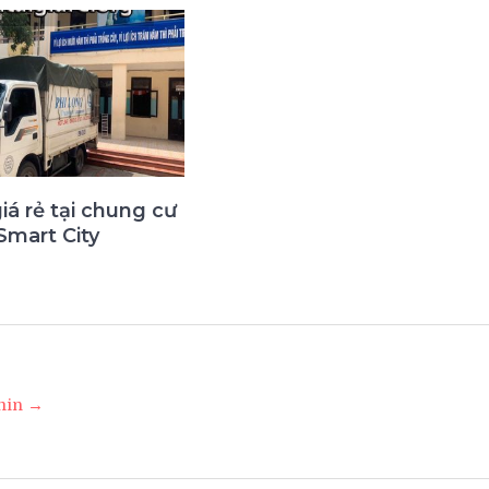
giá rẻ tại chung cư
Smart City
3
dmin →