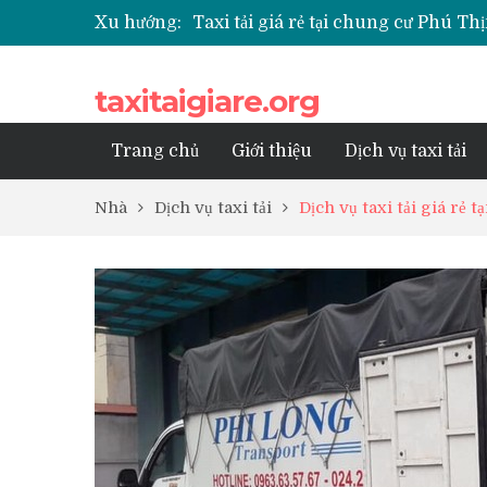
Xu hướng:
Taxi tải giá rẻ tại chung cư Park K
Taxi tải giá rẻ tại chung cư Grand
Taxi tải giá rẻ tại Chung cư Anlan
taxitaigiare.org
Taxi tải giá rẻ tại chung cư BID R
Trang chủ
Giới thiệu
Dịch vụ taxi tải
Nhà
Dịch vụ taxi tải
Dịch vụ taxi tải giá rẻ