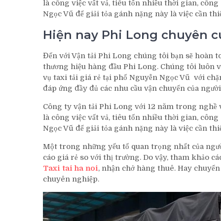
là công việc vất vả, tiêu tốn nhiều thời gian, công
Ngọc Vũ để giải tỏa gánh nặng này là việc cần thiế
Hiện nay Phi Long chuyên cun
Đến với Vận tải Phi Long chúng tôi bạn sẽ hoàn t
thương hiệu hàng đầu Phi Long. Chúng tôi luôn vữ
vụ taxi tải giá rẻ tại phố Nguyễn Ngọc Vũ với chặ
đáp ứng đầy đủ các nhu cầu vận chuyển của người
Công ty vận tải Phi Long với 12 năm trong nghề
là công việc vất vả, tiêu tốn nhiều thời gian, công
Ngọc Vũ để giải tỏa gánh nặng này là việc cần thiế
Một trong những yếu tố quan trọng nhất của ngườ
cáo giá rẻ so với thị trường. Do vậy, tham khảo c
Taxi tai ha noi
, nhận chở hàng thuê. Hay chuyển 
chuyên nghiệp.