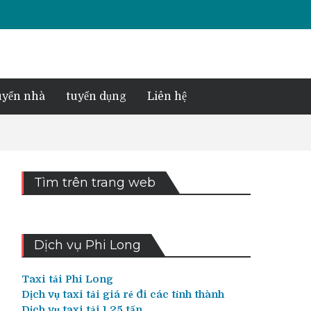
yển nhà
tuyển dụng
Liên hệ
Tìm trên trang web
Dịch vụ Phi Long
Taxi tải Phi Long
Dịch vụ taxi tải giá rẻ đi các tỉnh thành
Dịch vụ taxi tải 1,25 tấn