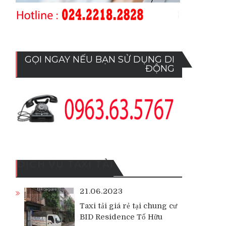
GỌI NGAY NẾU BẠN SỬ DỤNG DI
ĐỘNG
DỊCH VỤ TAXI TẢI
21.06.2023
Taxi tải giá rẻ tại chung cư
BID Residence Tố Hữu