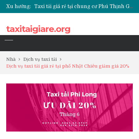
Xu hướng:
Taxi tải giá rẻ tại chung cư Park Kiara Hà Đông
Taxi tải giá rẻ tại chung cư Grande Park Phú Lãm
Taxi tải giá rẻ tại Chung cư Anland Lake View
taxitaigiare.org
Taxi tải giá rẻ tại chung cư BID Residence Tố Hữu
Nhà
Dịch vụ taxi tải
Dịch vụ taxi tải giá rẻ tại phố Nhật Chiêu giảm giá 20%