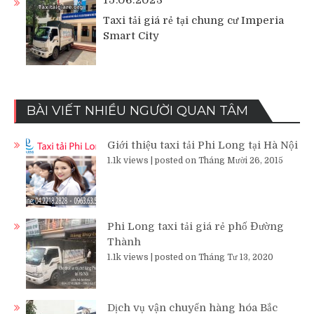
Taxi tải giá rẻ tại chung cư Imperia
Smart City
BÀI VIẾT NHIỀU NGƯỜI QUAN TÂM
Giới thiệu taxi tải Phi Long tại Hà Nội
1.1k views
|
posted on Tháng Mười 26, 2015
Phi Long taxi tải giá rẻ phố Đường
Thành
1.1k views
|
posted on Tháng Tư 13, 2020
Dịch vụ vận chuyển hàng hóa Bắc