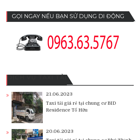
GỌI NGAY NẾU BẠN SỬ DỤNG DI ĐỘNG
DỊCH VỤ TAXI TẢI
21.06.2023
Taxi tải giá rẻ tại chung cư BID
Residence Tố Hữu
20.06.2023