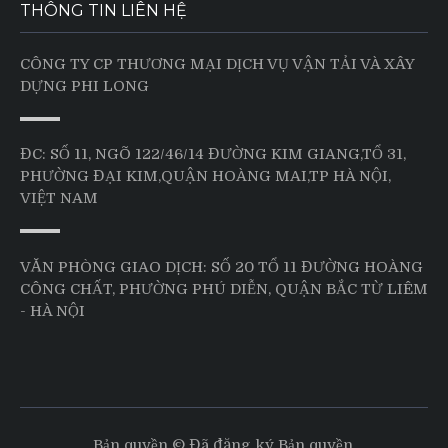
THÔNG TIN LIÊN HỆ
CÔNG TY CP THƯƠNG MẠI DỊCH VỤ VẬN TẢI VÀ XÂY
DỰNG PHI LONG
ĐC: SỐ 11, NGÕ 122/46/14 ĐƯỜNG KIM GIANG,TỔ 31,
PHƯỜNG ĐẠI KIM,QUẬN HOÀNG MAI,TP HÀ NỘI,
VIỆT NAM
VĂN PHÒNG GIAO DỊCH: SỐ 20 TỔ 11 ĐƯỜNG HOÀNG
CÔNG CHẤT, PHƯỜNG PHÚ DIỄN, QUẬN BẮC TỪ LIÊM
- HÀ NỘI
Bản quyền © Đã đăng ký Bản quyền.