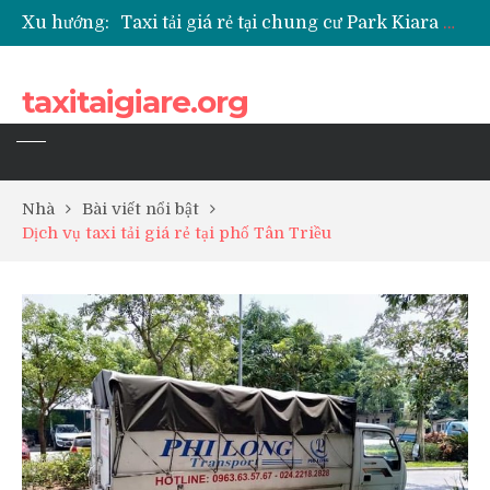
Xu hướng:
Taxi tải giá rẻ tại chung cư Park Kiara Hà Đông
Taxi tải giá rẻ tại chung cư Grande Park Phú Lãm
Taxi tải giá rẻ tại Chung cư Anland Lake View
taxitaigiare.org
Taxi tải giá rẻ tại chung cư BID Residence Tố Hữu
Nhà
Bài viết nổi bật
Dịch vụ taxi tải giá rẻ tại phố Tân Triều