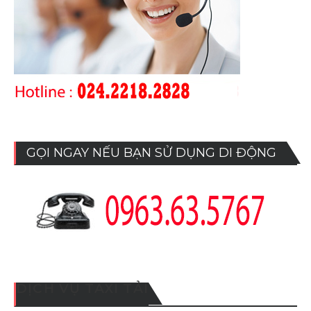
GỌI NGAY NẾU BẠN SỬ DỤNG DI ĐỘNG
DỊCH VỤ TAXI TẢI