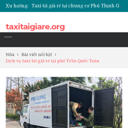
Xu hướng:
Taxi tải giá rẻ tại chung cư Park Kiara Hà Đông
Taxi tải giá rẻ tại chung cư Grande Park Phú Lãm
Taxi tải giá rẻ tại Chung cư Anland Lake View
taxitaigiare.org
Taxi tải giá rẻ tại chung cư BID Residence Tố Hữu
Nhà
Bài viết nổi bật
Dịch vụ taxi tải giá rẻ tại phố Trần Quốc Toản