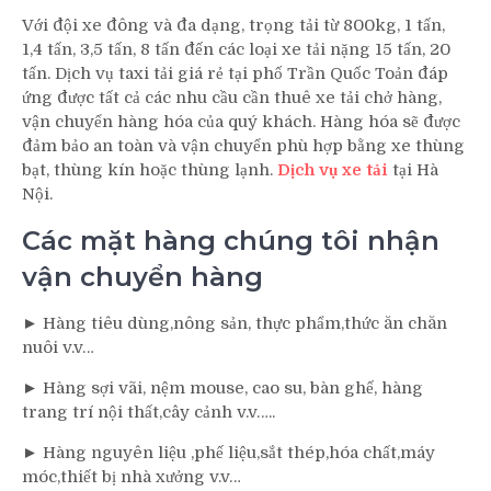
Với đội xe đông và đa dạng, trọng tải từ 800kg, 1 tấn,
1,4 tấn, 3,5 tấn, 8 tấn đến các loại xe tải nặng 15 tấn, 20
tấn. Dịch vụ taxi tải giá rẻ tại phố Trần Quốc Toản đáp
ứng được tất cả các nhu cầu cần thuê xe tải chở hàng,
vận chuyển hàng hóa của quý khách. Hàng hóa sẽ được
đảm bảo an toàn và vận chuyển phù hợp bằng xe thùng
bạt, thùng kín hoặc thùng lạnh.
Dịch vụ xe tải
tại Hà
Nội.
Các mặt hàng chúng tôi nhận
vận chuyển hàng
► Hàng tiêu dùng,nông sản, thực phẩm,thức ăn chăn
nuôi v.v…
► Hàng sợi vãi, nệm mouse, cao su, bàn ghế, hàng
trang trí nội thất,cây cảnh v.v…..
► Hàng nguyên liệu ,phế liệu,sắt thép,hóa chất,máy
móc,thiết bị nhà xưởng v.v…