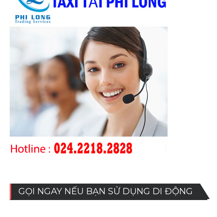
GỌI NGAY NẾU BẠN SỬ DỤNG DI ĐỘNG