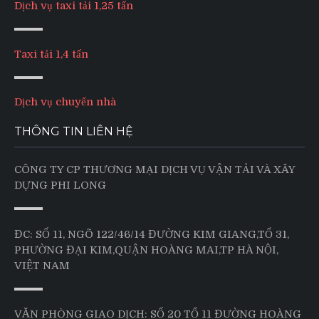
Dịch vụ taxi tải 1,25 tấn
Taxi tải 1,4 tấn
Dịch vụ chuyển nhà
THÔNG TIN LIÊN HỆ
CÔNG TY CP THƯƠNG MẠI DỊCH VỤ VẬN TẢI VÀ XÂY
DỰNG PHI LONG
ĐC: SỐ 11, NGÕ 122/46/14 ĐƯỜNG KIM GIANG,TỔ 31,
PHƯỜNG ĐẠI KIM,QUẬN HOÀNG MAI,TP HÀ NỘI,
VIỆT NAM
VĂN PHÒNG GIAO DỊCH: SỐ 20 TỔ 11 ĐƯỜNG HOÀNG