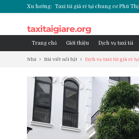
Taxi tải giá rẻ tại chung cư Phú 
Xu hướng:
Taxi tải giá rẻ tại chung cư Park K
Taxi tải giá rẻ tại chung cư Grand
Taxi tải giá rẻ tại Chung cư Anlan
taxitaigiare.org
Taxi tải giá rẻ tại chung cư BID R
Trang chủ
Giới thiệu
Dịch vụ taxi tải
Nhà
Bài viết nổi bật
Dịch vụ taxi tải giá rẻ 