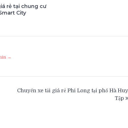
giá rẻ tại chung cư
Smart City
3
dmin →
Chuyển xe tải giá rẻ Phi Long tại phố Hà Hu
Tập