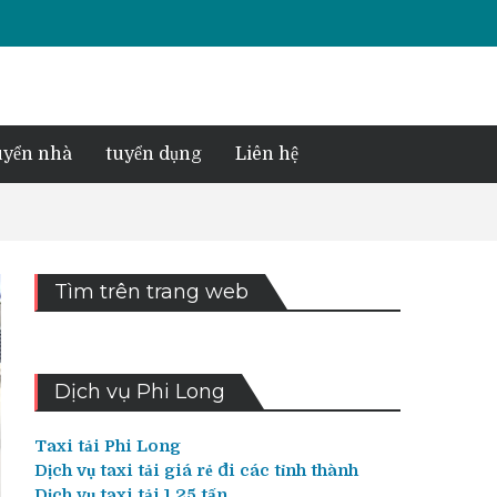
yển nhà
tuyển dụng
Liên hệ
Tìm trên trang web
Dịch vụ Phi Long
Taxi tải Phi Long
Dịch vụ taxi tải giá rẻ đi các tỉnh thành
Dịch vụ taxi tải 1,25 tấn