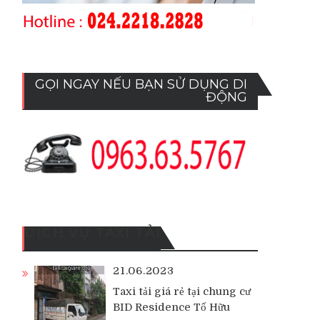
GỌI NGAY NẾU BẠN SỬ DỤNG DI
ĐỘNG
DỊCH VỤ TAXI TẢI
21.06.2023
Taxi tải giá rẻ tại chung cư
BID Residence Tố Hữu