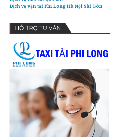
Dịch vụ vận tải Phi Long Hà Nội Sài Gòn
HỖ TRỢ TƯ VẤN