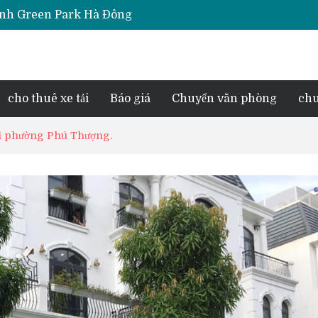
Thịnh Green Park Hà Đông
iara Hà Đông
e Park Phú Lãm
d Lake View
esidence Tố Hữu
cho thuê xe tải
Báo giá
Chuyển văn phòng
chu
tại phường Phú Thượng.