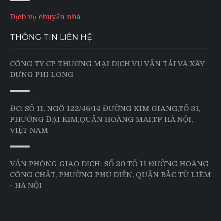
Dịch vụ chuyển nhà
THÔNG TIN LIÊN HỆ
CÔNG TY CP THƯƠNG MẠI DỊCH VỤ VẬN TẢI VÀ XÂY
DỰNG PHI LONG
ĐC: SỐ 11, NGÕ 122/46/14 ĐƯỜNG KIM GIANG,TỔ 31,
PHƯỜNG ĐẠI KIM,QUẬN HOÀNG MAI,TP HÀ NỘI,
VIỆT NAM
VĂN PHÒNG GIAO DỊCH: SỐ 20 TỔ 11 ĐƯỜNG HOÀNG
CÔNG CHẤT, PHƯỜNG PHÚ DIỄN, QUẬN BẮC TỪ LIÊM
- HÀ NỘI