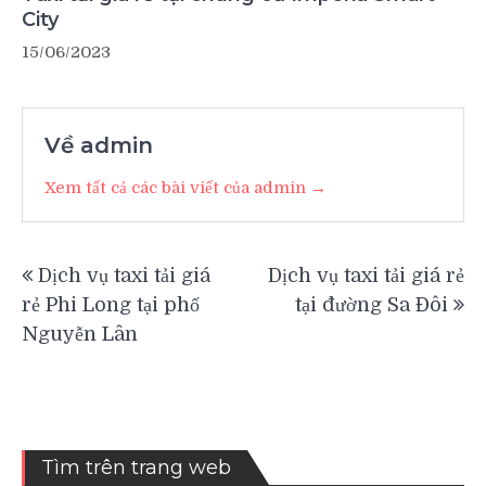
City
15/06/2023
Về admin
Xem tất cả các bài viết của admin →
Điều
Dịch vụ taxi tải giá
Dịch vụ taxi tải giá rẻ
hướng
rẻ Phi Long tại phố
tại đường Sa Đôi
bài
Nguyễn Lân
viết
Tìm trên trang web