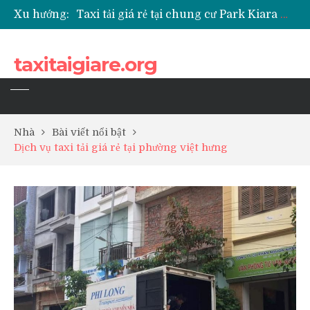
Xu hướng:
Taxi tải giá rẻ tại chung cư Park Kiara Hà Đông
Taxi tải giá rẻ tại chung cư Grande Park Phú Lãm
Taxi tải giá rẻ tại Chung cư Anland Lake View
taxitaigiare.org
Taxi tải giá rẻ tại chung cư BID Residence Tố Hữu
Nhà
Bài viết nổi bật
Dịch vụ taxi tải giá rẻ tại phường việt hưng