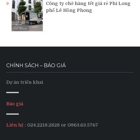
Công ty chở hàng tết giá rẻ Phi Long
phố Lê Hồng Phong
CHÍNH SÁCH – BÁO GIÁ
Dự án triển khai
Báo giá
Liên hệ
: 024.2218.2828 or 0963.63.5767