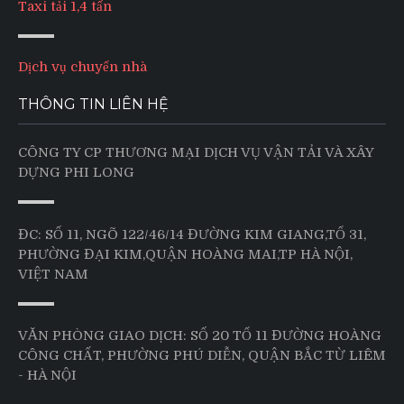
Taxi tải 1,4 tấn
Dịch vụ chuyển nhà
THÔNG TIN LIÊN HỆ
CÔNG TY CP THƯƠNG MẠI DỊCH VỤ VẬN TẢI VÀ XÂY
DỰNG PHI LONG
ĐC: SỐ 11, NGÕ 122/46/14 ĐƯỜNG KIM GIANG,TỔ 31,
PHƯỜNG ĐẠI KIM,QUẬN HOÀNG MAI,TP HÀ NỘI,
VIỆT NAM
VĂN PHÒNG GIAO DỊCH: SỐ 20 TỔ 11 ĐƯỜNG HOÀNG
CÔNG CHẤT, PHƯỜNG PHÚ DIỄN, QUẬN BẮC TỪ LIÊM
- HÀ NỘI