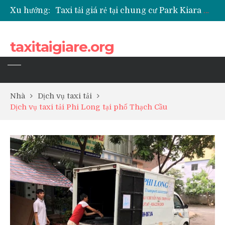
Xu hướng:
Taxi tải giá rẻ tại chung cư Park Kiara Hà Đông
Taxi tải giá rẻ tại chung cư Grande Park Phú Lãm
Taxi tải giá rẻ tại Chung cư Anland Lake View
taxitaigiare.org
Taxi tải giá rẻ tại chung cư BID Residence Tố Hữu
Nhà
Dịch vụ taxi tải
Dịch vụ taxi tải Phi Long tại phố Thạch Cầu