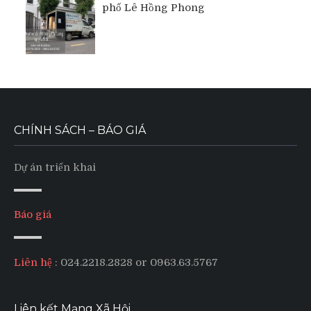
phố Lê Hồng Phong
CHÍNH SÁCH – BÁO GIÁ
Dự án triển khai
Báo giá
Liên hệ
: 024.2218.2828 or 0963.63.5767
Liên kết Mạng Xã Hội