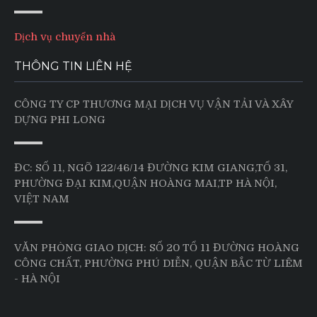
Dịch vụ chuyển nhà
THÔNG TIN LIÊN HỆ
CÔNG TY CP THƯƠNG MẠI DỊCH VỤ VẬN TẢI VÀ XÂY
DỰNG PHI LONG
ĐC: SỐ 11, NGÕ 122/46/14 ĐƯỜNG KIM GIANG,TỔ 31,
PHƯỜNG ĐẠI KIM,QUẬN HOÀNG MAI,TP HÀ NỘI,
VIỆT NAM
VĂN PHÒNG GIAO DỊCH: SỐ 20 TỔ 11 ĐƯỜNG HOÀNG
CÔNG CHẤT, PHƯỜNG PHÚ DIỄN, QUẬN BẮC TỪ LIÊM
- HÀ NỘI