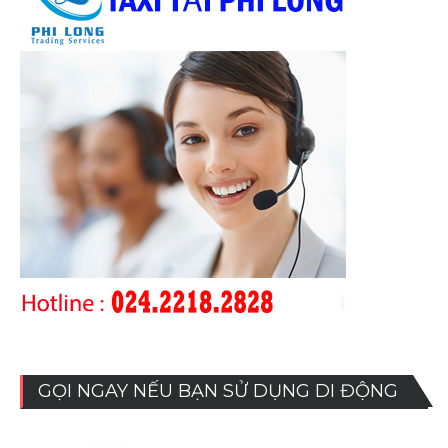
GỌI NGAY NẾU BẠN SỬ DỤNG DI ĐỘNG