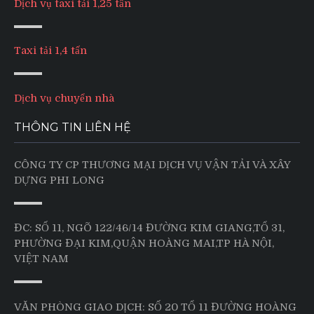
Dịch vụ taxi tải 1,25 tấn
Taxi tải 1,4 tấn
Dịch vụ chuyển nhà
THÔNG TIN LIÊN HỆ
CÔNG TY CP THƯƠNG MẠI DỊCH VỤ VẬN TẢI VÀ XÂY
DỰNG PHI LONG
ĐC: SỐ 11, NGÕ 122/46/14 ĐƯỜNG KIM GIANG,TỔ 31,
PHƯỜNG ĐẠI KIM,QUẬN HOÀNG MAI,TP HÀ NỘI,
VIỆT NAM
VĂN PHÒNG GIAO DỊCH: SỐ 20 TỔ 11 ĐƯỜNG HOÀNG