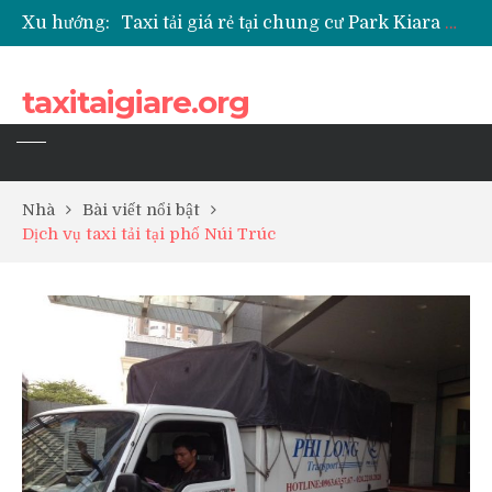
Xu hướng:
Taxi tải giá rẻ tại chung cư Park Kiara Hà Đông
Taxi tải giá rẻ tại chung cư Grande Park Phú Lãm
Taxi tải giá rẻ tại Chung cư Anland Lake View
taxitaigiare.org
Taxi tải giá rẻ tại chung cư BID Residence Tố Hữu
Nhà
Bài viết nổi bật
Dịch vụ taxi tải tại phố Núi Trúc