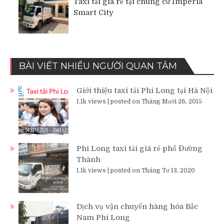
Taxi tải giá rẻ tại chung cư Imperia
Smart City
BÀI VIẾT NHIỀU NGƯỜI QUAN TÂM
Giới thiệu taxi tải Phi Long tại Hà Nội
1.1k views
|
posted on Tháng Mười 26, 2015
Phi Long taxi tải giá rẻ phố Đường
Thành
1.1k views
|
posted on Tháng Tư 13, 2020
Dịch vụ vận chuyển hàng hóa Bắc
Nam Phi Long