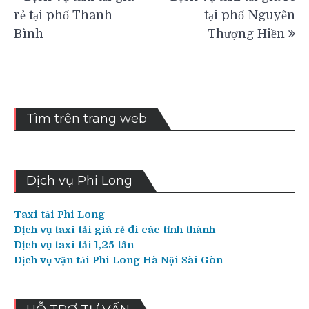
hướng
rẻ tại phố Thanh
tại phố Nguyễn
bài
Bình
Thượng Hiền
viết
Tìm trên trang web
Dịch vụ Phi Long
Taxi tải Phi Long
Dịch vụ taxi tải giá rẻ đi các tỉnh thành
Dịch vụ taxi tải 1,25 tấn
Dịch vụ vận tải Phi Long Hà Nội Sài Gòn