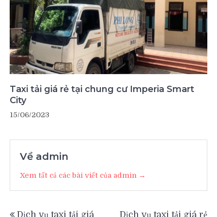
Taxi tải giá rẻ tại chung cư Imperia Smart
City
15/06/2023
Về admin
Xem tất cả các bài viết của admin →
Điều
Dịch vụ taxi tải giá
Dịch vụ taxi tải giá rẻ