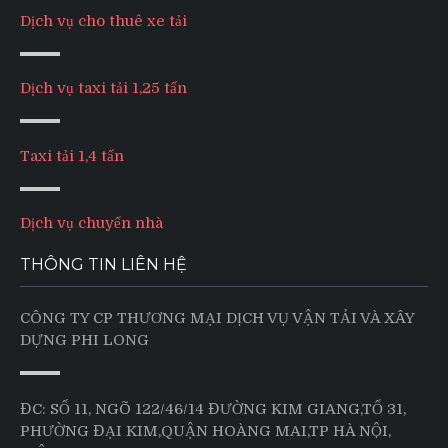
Dịch vụ cho thuê xe tải
Dịch vụ taxi tải 1,25 tấn
Taxi tải 1,4 tấn
Dịch vụ chuyển nhà
THÔNG TIN LIÊN HỆ
CÔNG TY CP THƯƠNG MẠI DỊCH VỤ VẬN TẢI VÀ XÂY
DỰNG PHI LONG
ĐC: SỐ 11, NGÕ 122/46/14 ĐƯỜNG KIM GIANG,TỔ 31,
PHƯỜNG ĐẠI KIM,QUẬN HOÀNG MAI,TP HÀ NỘI,