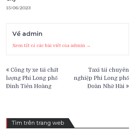
15/06/2023
Về admin
Xem tất cả các bài viết của admin →
Điều
Công ty xe tải chất
Taxi tải chuyên
hướng
lượng Phi Long phố
nghiệp Phi Long phố
bài
Đinh Tiên Hoàng
Đoàn Nhữ Hài
viết
Tìm trên trang web