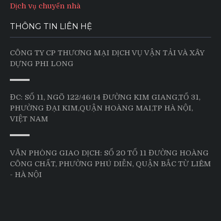
Dịch vụ chuyển nhà
THÔNG TIN LIÊN HỆ
CÔNG TY CP THƯƠNG MẠI DỊCH VỤ VẬN TẢI VÀ XÂY
DỰNG PHI LONG
ĐC: SỐ 11, NGÕ 122/46/14 ĐƯỜNG KIM GIANG,TỔ 31,
PHƯỜNG ĐẠI KIM,QUẬN HOÀNG MAI,TP HÀ NỘI,
VIỆT NAM
VĂN PHÒNG GIAO DỊCH: SỐ 20 TỔ 11 ĐƯỜNG HOÀNG
CÔNG CHẤT, PHƯỜNG PHÚ DIỄN, QUẬN BẮC TỪ LIÊM
- HÀ NỘI