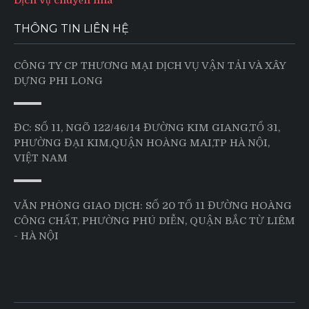
THÔNG TIN LIÊN HỆ
CÔNG TY CP THƯƠNG MẠI DỊCH VỤ VẬN TẢI VÀ XÂY
DỰNG PHI LONG
ĐC: SỐ 11, NGÕ 122/46/14 ĐƯỜNG KIM GIANG,TỔ 31,
PHƯỜNG ĐẠI KIM,QUẬN HOÀNG MAI,TP HÀ NỘI,
VIỆT NAM
VĂN PHÒNG GIAO DỊCH: SỐ 20 TỔ 11 ĐƯỜNG HOÀNG
CÔNG CHẤT, PHƯỜNG PHÚ DIỄN, QUẬN BẮC TỪ LIÊM
- HÀ NỘI