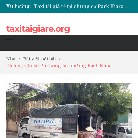
Xu hướng:
Taxi tải giá rẻ tại chung cư Park Kiara Hà Đông
Taxi tải giá rẻ tại chung cư Grande Park Phú Lãm
Taxi tải giá rẻ tại Chung cư Anland Lake View
taxitaigiare.org
Taxi tải giá rẻ tại chung cư BID Residence Tố Hữu
Nhà
Bài viết nổi bật
Dịch vụ vận tải Phi Long tại phường Bách Khoa