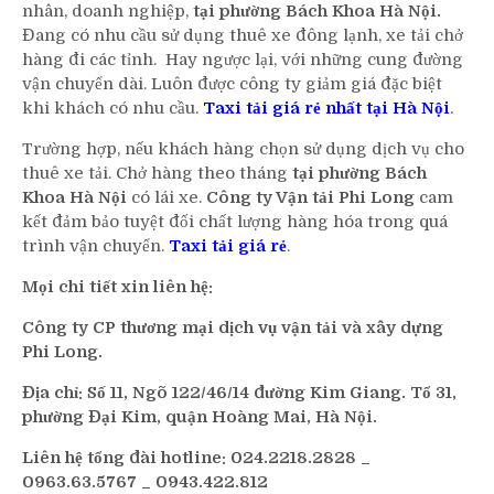
nhân, doanh nghiệp,
tại phường Bách Khoa Hà Nội.
Đang có nhu cầu sử dụng thuê xe đông lạnh, xe tải chở
hàng đi các tỉnh. Hay ngược lại, với những cung đường
vận chuyển dài. Luôn được công ty giảm giá đặc biệt
khi khách có nhu cầu.
Taxi tải giá rẻ nhất tại Hà Nội
.
Trường hợp, nếu khách hàng chọn sử dụng dịch vụ cho
thuê xe tải. Chở hàng theo tháng
tại phường Bách
Khoa Hà Nội
có lái xe.
Công ty Vận tải Phi Long
cam
kết đảm bảo tuyệt đối chất lượng hàng hóa trong quá
trình vận chuyển.
Taxi tải giá rẻ
.
Mọi chi tiết xin liên hệ:
Công ty CP thương mại dịch vụ vận tải và xây dựng
Phi Long.
Địa chỉ: Số 11, Ngõ 122/46/14 đường Kim Giang. Tổ 31,
phường Đại Kim, quận Hoàng Mai, Hà Nội.
Liên hệ tổng đài hotline: 024.2218.2828 _
0963.63.5767 _ 0943.422.812