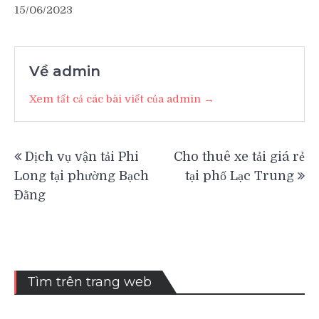
15/06/2023
Về admin
Xem tất cả các bài viết của admin →
Điều
Dịch vụ vận tải Phi
Cho thuê xe tải giá rẻ
hướng
Long tại phường Bạch
tại phố Lạc Trung
bài
Đằng
viết
Tìm trên trang web