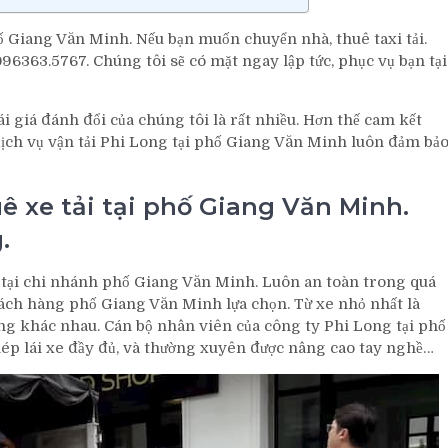
ố Giang Văn Minh. Nếu bạn muốn chuyển nhà, thuê taxi tải.
6363.5767. Chúng tôi sẽ có mặt ngay lập tức, phục vụ bạn tại
i giá đánh đổi của chúng tôi là rất nhiều. Hơn thế cam kết
 dịch vụ vận tải Phi Long tại phố Giang Văn Minh luôn đảm bả
ê xe tải tại phố Giang Văn Minh.
.
 tại chi nhánh phố Giang Văn Minh. Luôn an toàn trong quá
hách hàng phố Giang Văn Minh lựa chọn. Từ xe nhỏ nhất là
hàng khác nhau. Cán bộ nhân viên của công ty Phi Long tại phố
ép lái xe đầy đủ, và thường xuyên được nâng cao tay nghề…