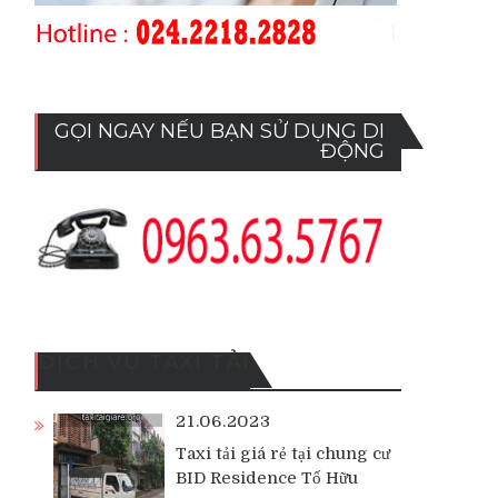
GỌI NGAY NẾU BẠN SỬ DỤNG DI
ĐỘNG
DỊCH VỤ TAXI TẢI
21.06.2023
Taxi tải giá rẻ tại chung cư
BID Residence Tố Hữu