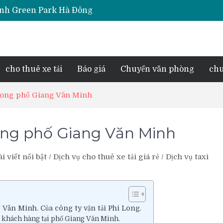
Thịnh Green Park Hà Đông
iara Hà Đông
e Park Phú Lãm
d Lake View
esidence Tố Hữu
cho thuê xe tải
Báo giá
Chuyển văn phòng
chu
 Long phố Giang Văn Minh
Long phố Giang Văn Minh
ài viết nổi bật
/
Dịch vụ cho thuê xe tải giá rẻ
/
Dịch vụ taxi
g Văn Minh. Của công ty vận tải Phi Long.
ủa khách hàng tại phố Giang Văn Minh.