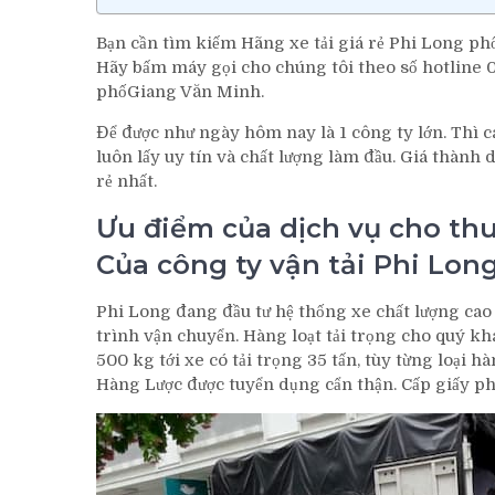
Bạn cần tìm kiếm Hãng xe tải giá rẻ Phi Long ph
Hãy bấm máy gọi cho chúng tôi theo số hotline 09
phốGiang Văn Minh.
Để được như ngày hôm nay là 1 công ty lớn. Thì cá
luôn lấy uy tín và chất lượng làm đầu. Giá thành
rẻ nhất.
Ưu điểm của dịch vụ cho thu
Của công ty vận tải Phi Long
Phi Long đang đầu tư hệ thống xe chất lượng cao
trình vận chuyển. Hàng loạt tải trọng cho quý k
500 kg tới xe có tải trọng 35 tấn, tùy từng loại 
Hàng Lược được tuyển dụng cẩn thận. Cấp giấy ph