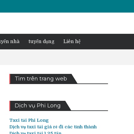
yển nhà
tuyển dụng
Liên hệ
Tìm trên trang web
Dịch vụ Phi Long
Taxi tải Phi Long
Dịch vụ taxi tải giá rẻ đi các tỉnh thành
Dịch vụ taxi tải 1,25 tấn