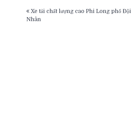
Điều
Xe tải chất lượng cao Phi Long phố Đội
hướng
Nhân
bài
viết