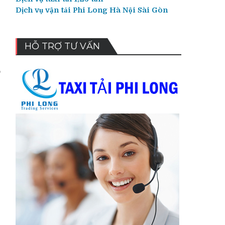
Dịch vụ vận tải Phi Long Hà Nội Sài Gòn
HỖ TRỢ TƯ VẤN
o