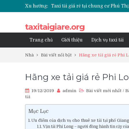
Taxi tải giá rẻ tại chung cư Phú 
Xu hướng:
Taxi tải giá rẻ tại chung cư Park K
Taxi tải giá rẻ tại chung cư Grand
taxitaigiare.org
Taxi tải giá rẻ tại Chung cư Anlan
Taxi tải giá rẻ tại chung cư BID R
Trang chủ
Giới thiệu
Dịch vụ taxi tải
Nhà
Bài viết nổi bật
Hãng xe tải giá rẻ Phi
Hãng xe tải giá rẻ Phi 
19/12/2019
admin
Bài viết mới nhất
/
B
tải
Mục Lục
Ưu điểm của dịch vụ cho thuê xe tải tại phố Gian
Vận tải Phi Long – người đồng hành tin cậy c