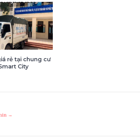
giá rẻ tại chung cư
Smart City
3
dmin →