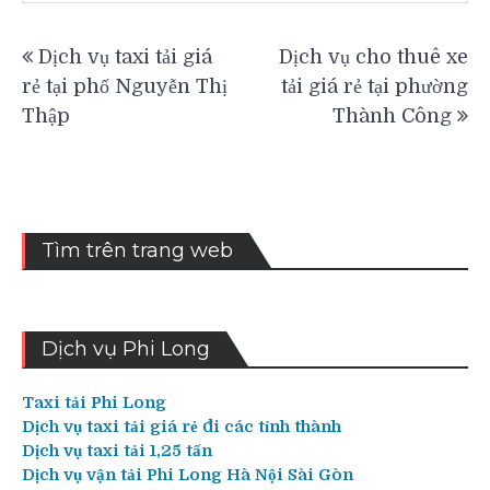
Điều
Dịch vụ taxi tải giá
Dịch vụ cho thuê xe
hướng
rẻ tại phố Nguyễn Thị
tải giá rẻ tại phường
bài
Thập
Thành Công
viết
Tìm trên trang web
Dịch vụ Phi Long
Taxi tải Phi Long
Dịch vụ taxi tải giá rẻ đi các tỉnh thành
Dịch vụ taxi tải 1,25 tấn
Dịch vụ vận tải Phi Long Hà Nội Sài Gòn