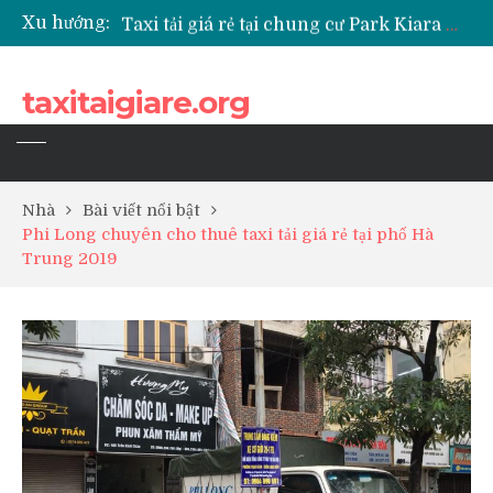
Xu hướng:
Taxi tải giá rẻ tại chung cư Park Kiara Hà Đông
Taxi tải giá rẻ tại chung cư Grande Park Phú Lãm
Taxi tải giá rẻ tại Chung cư Anland Lake View
taxitaigiare.org
Taxi tải giá rẻ tại chung cư BID Residence Tố Hữu
Nhà
Bài viết nổi bật
Phi Long chuyên cho thuê taxi tải giá rẻ tại phố Hà
Trung 2019