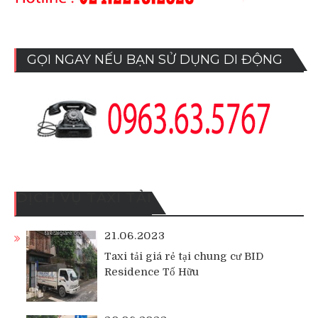
GỌI NGAY NẾU BẠN SỬ DỤNG DI ĐỘNG
DỊCH VỤ TAXI TẢI
21.06.2023
Taxi tải giá rẻ tại chung cư BID
Residence Tố Hữu