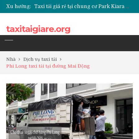
Xu hướng:
Taxi tải giá rẻ tại chung cư Park Kiara Hà Đông
Taxi tải giá rẻ tại chung cư Grande Park Phú Lãm
Taxi tải giá rẻ tại Chung cư Anland Lake View
taxitaigiare.org
Taxi tải giá rẻ tại chung cư BID Residence Tố Hữu
Nhà
Dịch vụ taxi tải
Phi Long taxi tải tại đường Mai Động