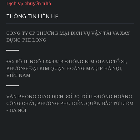
Dịch vụ chuyển nhà
THÔNG TIN LIÊN HỆ
CÔNG TY CP THƯƠNG MẠI DỊCH VỤ VẬN TẢI VÀ XÂY
DỰNG PHI LONG
ĐC: SỐ 11, NGÕ 122/46/14 ĐƯỜNG KIM GIANG,TỔ 31,
PHƯỜNG ĐẠI KIM,QUẬN HOÀNG MAI,TP HÀ NỘI,
VIỆT NAM
VĂN PHÒNG GIAO DỊCH: SỐ 20 TỔ 11 ĐƯỜNG HOÀNG
CÔNG CHẤT, PHƯỜNG PHÚ DIỄN, QUẬN BẮC TỪ LIÊM
- HÀ NỘI