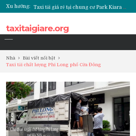
Xu hướng:
Taxi tải giá rẻ tại chung cư Park Kiara Hà Đông
Taxi tải giá rẻ tại chung cư Grande Park Phú Lãm
Taxi tải giá rẻ tại Chung cư Anland Lake View
taxitaigiare.org
Taxi tải giá rẻ tại chung cư BID Residence Tố Hữu
Nhà
Bài viết nổi bật
Taxi tải chất lượng Phi Long phố Cửa Đông