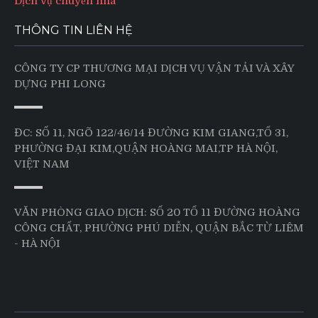
Dịch vụ chuyển nhà
THÔNG TIN LIÊN HỆ
CÔNG TY CP THƯƠNG MẠI DỊCH VỤ VẬN TẢI VÀ XÂY
DỰNG PHI LONG
ĐC: SỐ 11, NGÕ 122/46/14 ĐƯỜNG KIM GIANG,TỔ 31,
PHƯỜNG ĐẠI KIM,QUẬN HOÀNG MAI,TP HÀ NỘI,
VIỆT NAM
VĂN PHÒNG GIAO DỊCH: SỐ 20 TỔ 11 ĐƯỜNG HOÀNG
CÔNG CHẤT, PHƯỜNG PHÚ DIỄN, QUẬN BẮC TỪ LIÊM
- HÀ NỘI