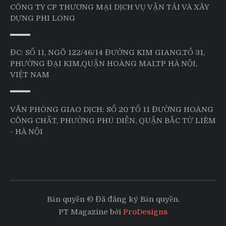
CÔNG TY CP THƯƠNG MẠI DỊCH VỤ VẬN TẢI VÀ XÂY
DỰNG PHI LONG
ĐC: SỐ 11, NGÕ 122/46/14 ĐƯỜNG KIM GIANG,TỔ 31,
PHƯỜNG ĐẠI KIM,QUẬN HOÀNG MAI,TP HÀ NỘI,
VIỆT NAM
VĂN PHÒNG GIAO DỊCH: SỐ 20 TỔ 11 ĐƯỜNG HOÀNG
CÔNG CHẤT, PHƯỜNG PHÚ DIỄN, QUẬN BẮC TỪ LIÊM
- HÀ NỘI
Bản quyền © Đã đăng ký Bản quyền.
PT Magazine bởi
ProDesigns