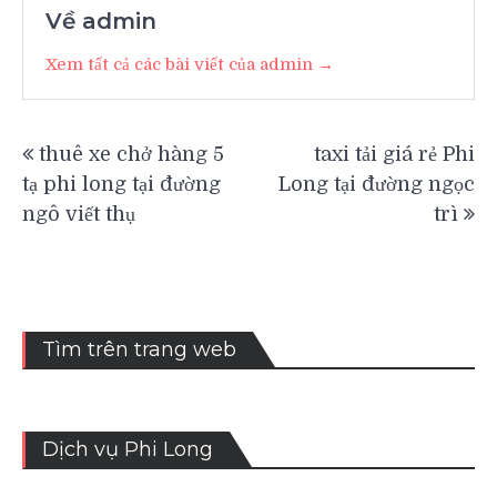
Về admin
Xem tất cả các bài viết của admin →
Điều
thuê xe chở hàng 5
taxi tải giá rẻ Phi
hướng
tạ phi long tại đường
Long tại đường ngọc
bài
ngô viết thụ
trì
viết
Tìm trên trang web
Dịch vụ Phi Long