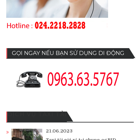
GỌI NGAY NẾU BẠN SỬ DỤNG DI ĐỘNG
DỊCH VỤ TAXI TẢI
21.06.2023
Taxi tải giá rẻ tại chung cư BID