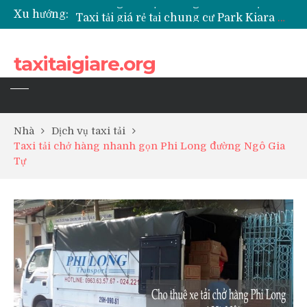
Xu hướng:
Taxi tải giá rẻ tại chung cư Park Kiara Hà Đông
Taxi tải giá rẻ tại chung cư Grande Park Phú Lãm
Taxi tải giá rẻ tại Chung cư Anland Lake View
taxitaigiare.org
Taxi tải giá rẻ tại chung cư BID Residence Tố Hữu
Nhà
Dịch vụ taxi tải
Taxi tải chở hàng nhanh gọn Phi Long đường Ngô Gia
Tự