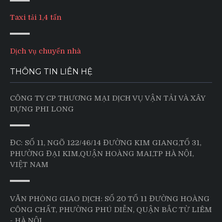
Taxi tải 1,4 tấn
Dịch vụ chuyển nhà
THÔNG TIN LIÊN HỆ
CÔNG TY CP THƯƠNG MẠI DỊCH VỤ VẬN TẢI VÀ XÂY
DỰNG PHI LONG
ĐC: SỐ 11, NGÕ 122/46/14 ĐƯỜNG KIM GIANG,TỔ 31,
PHƯỜNG ĐẠI KIM,QUẬN HOÀNG MAI,TP HÀ NỘI,
VIỆT NAM
VĂN PHÒNG GIAO DỊCH: SỐ 20 TỔ 11 ĐƯỜNG HOÀNG
CÔNG CHẤT, PHƯỜNG PHÚ DIỄN, QUẬN BẮC TỪ LIÊM
- HÀ NỘI