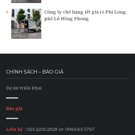
Công ty chở hàng tết giá rẻ Phi Long
phố Lê Hồng Phong
CHÍNH SÁCH – BÁO GIÁ
Dự án triển khai
Báo giá
Liên hệ
: 024.2218.2828 or 0963.63.5767