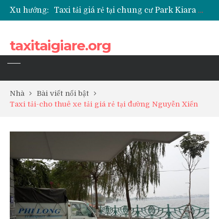
Xu hướng:
Taxi tải giá rẻ tại chung cư Park Kiara Hà Đông
Taxi tải giá rẻ tại chung cư Grande Park Phú Lãm
Taxi tải giá rẻ tại Chung cư Anland Lake View
taxitaigiare.org
Taxi tải giá rẻ tại chung cư BID Residence Tố Hữu
Nhà
Bài viết nổi bật
Taxi tải-cho thuê xe tải giá rẻ tại đường Nguyễn Xiển