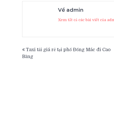
Về admin
Xem tất cả các bài viết của a
Điều
Taxi tải giá rẻ tại phố Đống Mác đi Cao
hướng
Bằng
bài
viết