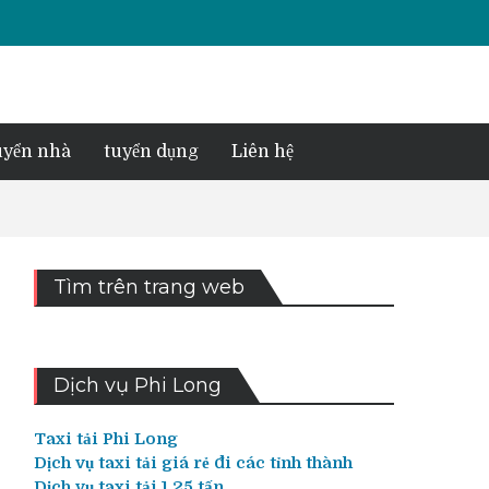
yển nhà
tuyển dụng
Liên hệ
Tìm trên trang web
Dịch vụ Phi Long
Taxi tải Phi Long
Dịch vụ taxi tải giá rẻ đi các tỉnh thành
Dịch vụ taxi tải 1,25 tấn