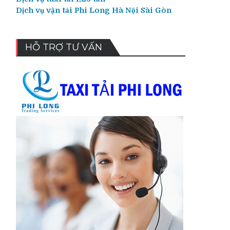
Dịch vụ vận tải Phi Long Hà Nội Sài Gòn
HỖ TRỢ TƯ VẤN