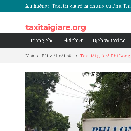
Xu hướng:
Taxi tải giá rẻ tại chung cư Park K
Taxi tải giá rẻ tại chung cư Grand
Taxi tải giá rẻ tại Chung cư Anlan
taxitaigiare.org
Taxi tải giá rẻ tại chung cư BID R
Trang chủ
Giới thiệu
Dịch vụ taxi tải
Nhà
Bài viết nổi bật
Taxi tải giá rẻ Phi Lon