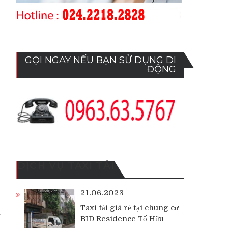
GỌI NGAY NẾU BẠN SỬ DỤNG DI
ĐỘNG
DỊCH VỤ TAXI TẢI
21.06.2023
Taxi tải giá rẻ tại chung cư
t
BID Residence Tố Hữu