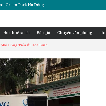
iara Hà Đông
e Park Phú Lãm
d Lake View
esidence Tố Hữu
cho thuê xe tải
Báo giá
Chuyển văn phòng
chu
g phố Hồng Tiến đi Hòa Bình