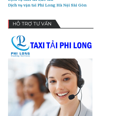
Dịch vụ vận tải Phi Long Hà Nội Sài Gòn
HỖ TRỢ TƯ VẤN