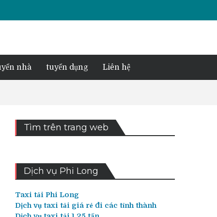
yển nhà
tuyển dụng
Liên hệ
Tìm trên trang web
Dịch vụ Phi Long
Taxi tải Phi Long
Dịch vụ taxi tải giá rẻ đi các tỉnh thành
Dịch vụ taxi tải 1,25 tấn