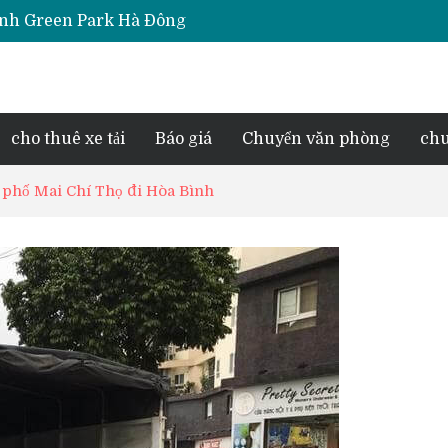
Thịnh Green Park Hà Đông
iara Hà Đông
e Park Phú Lãm
d Lake View
esidence Tố Hữu
cho thuê xe tải
Báo giá
Chuyển văn phòng
chu
g phố Mai Chí Thọ đi Hòa Bình