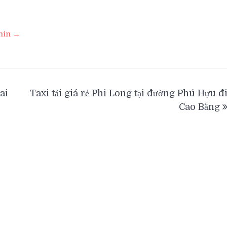
dmin →
ai
Taxi tải giá rẻ Phi Long tại đường Phú Hựu đ
Cao Bằng