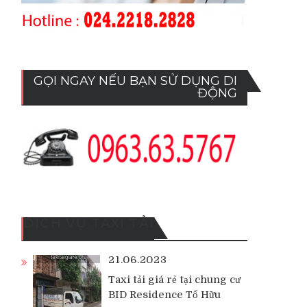
GỌI NGAY NẾU BẠN SỬ DỤNG DI
ĐỘNG
DỊCH VỤ TAXI TẢI
21.06.2023
Taxi tải giá rẻ tại chung cư
BID Residence Tố Hữu