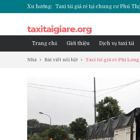
Taxi tải giá rẻ tại chung cư Phú 
Xu hướng:
Taxi tải giá rẻ tại chung cư Park K
Taxi tải giá rẻ tại chung cư Grand
Taxi tải giá rẻ tại Chung cư Anlan
taxitaigiare.org
Taxi tải giá rẻ tại chung cư BID R
Trang chủ
Giới thiệu
Dịch vụ taxi tải
Nhà
Bài viết nổi bật
Taxi tải giá rẻ Phi Lon