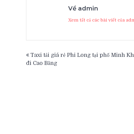
Về admin
Xem tất cả các bài viết của a
Điều
Taxi tải giá rẻ Phi Long tại phố Minh Kh
hướng
đi Cao Bằng
bài
viết