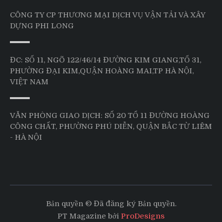
CÔNG TY CP THƯƠNG MẠI DỊCH VỤ VẬN TẢI VÀ XÂY
DỰNG PHI LONG
ĐC: SỐ 11, NGÕ 122/46/14 ĐƯỜNG KIM GIANG,TỔ 31,
PHƯỜNG ĐẠI KIM,QUẬN HOÀNG MAI,TP HÀ NỘI,
VIỆT NAM
VĂN PHÒNG GIAO DỊCH: SỐ 20 TỔ 11 ĐƯỜNG HOÀNG
CÔNG CHẤT, PHƯỜNG PHÚ DIỄN, QUẬN BẮC TỪ LIÊM
- HÀ NỘI
Bản quyền © Đã đăng ký Bản quyền.
PT Magazine bởi
ProDesigns