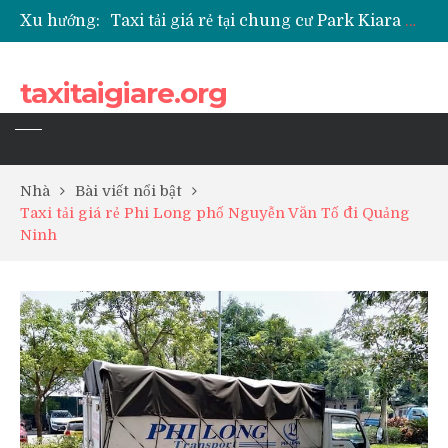
Xu hướng:
Taxi tải giá rẻ tại chung cư Park Kiara Hà Đông
Taxi tải giá rẻ tại chung cư Grande Park Phú Lãm
Taxi tải giá rẻ tại Chung cư Anland Lake View
taxitaigiare.org
Taxi tải giá rẻ tại chung cư BID Residence Tố Hữu
Nhà
Bài viết nổi bật
Taxi tải giá rẻ Phi Long phố Nguyễn Văn Tố đi Quảng
Ninh