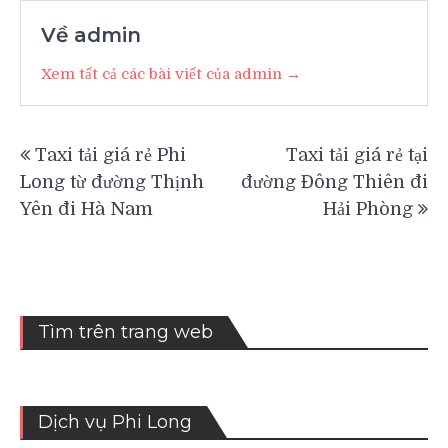
Về admin
Xem tất cả các bài viết của admin →
Điều
Taxi tải giá rẻ Phi
Taxi tải giá rẻ tại
hướng
Long từ đường Thịnh
đường Đông Thiên đi
bài
Yên đi Hà Nam
Hải Phòng
viết
Tìm trên trang web
Dịch vụ Phi Long