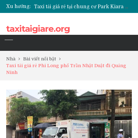
Xu hướng:
Taxi tải giá rẻ tại chung cư Park Kiara Hà Đông
Taxi tải giá rẻ tại chung cư Grande Park Phú Lãm
Taxi tải giá rẻ tại Chung cư Anland Lake View
taxitaigiare.org
Taxi tải giá rẻ tại chung cư BID Residence Tố Hữu
Nhà
Bài viết nổi bật
Taxi tải giá rẻ Phi Long phố Trần Nhật Duật đi Quảng
Ninh