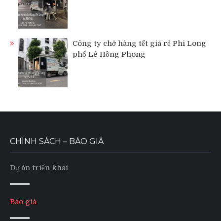
Công ty chở hàng tết giá rẻ Phi Long
phố Lê Hồng Phong
CHÍNH SÁCH – BÁO GIÁ
Dự án triển khai
Báo giá