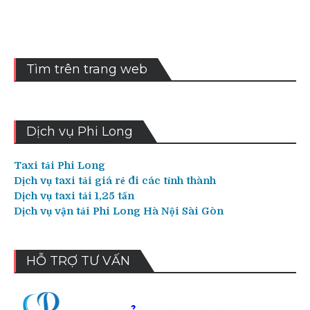
viết
Tìm trên trang web
Dịch vụ Phi Long
Taxi tải Phi Long
Dịch vụ taxi tải giá rẻ đi các tỉnh thành
Dịch vụ taxi tải 1,25 tấn
Dịch vụ vận tải Phi Long Hà Nội Sài Gòn
HỖ TRỢ TƯ VẤN