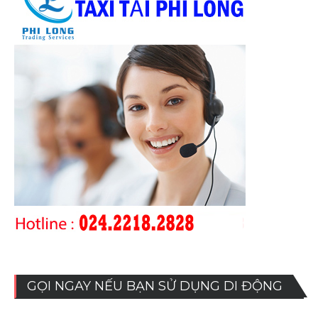
GỌI NGAY NẾU BẠN SỬ DỤNG DI ĐỘNG