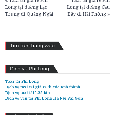
Taxi tải giá rẻ Phi
Taxi tải giá rẻ Phi
hướng
Long tại đường Lạc
Long tại đường Cầu
bài
Trung đi Quảng Ngãi
Bây đi Hải Phòng
viết
Tìm trên trang web
Dịch vụ Phi Long
Taxi tải Phi Long
Dịch vụ taxi tải giá rẻ đi các tỉnh thành
Dịch vụ taxi tải 1,25 tấn
Dịch vụ vận tải Phi Long Hà Nội Sài Gòn