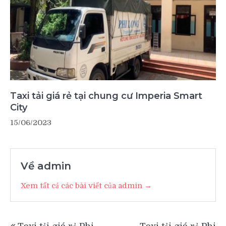
Taxi tải giá rẻ tại chung cư Imperia Smart
City
15/06/2023
Về admin
Xem tất cả các bài viết của admin →
Điều