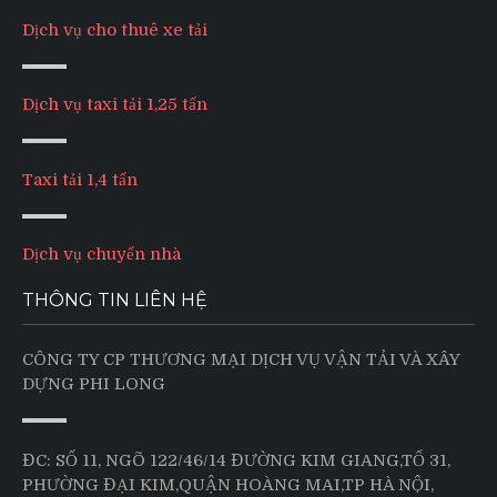
Dịch vụ cho thuê xe tải
Dịch vụ taxi tải 1,25 tấn
Taxi tải 1,4 tấn
Dịch vụ chuyển nhà
THÔNG TIN LIÊN HỆ
CÔNG TY CP THƯƠNG MẠI DỊCH VỤ VẬN TẢI VÀ XÂY
DỰNG PHI LONG
ĐC: SỐ 11, NGÕ 122/46/14 ĐƯỜNG KIM GIANG,TỔ 31,
PHƯỜNG ĐẠI KIM,QUẬN HOÀNG MAI,TP HÀ NỘI,