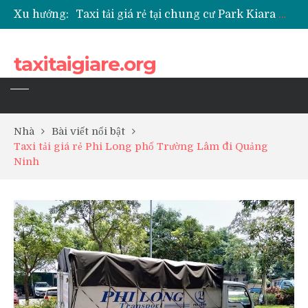
Xu hướng:
Taxi tải giá rẻ tại chung cư Park Kiara Hà Đông
Taxi tải giá rẻ tại chung cư Grande Park Phú Lãm
Taxi tải giá rẻ tại Chung cư Anland Lake View
taxitaigiare.org
Taxi tải giá rẻ tại chung cư BID Residence Tố Hữu
Nhà
Bài viết nổi bật
Taxi tải giá rẻ Phi Long phố Trường Lâm đi Quảng
Ninh