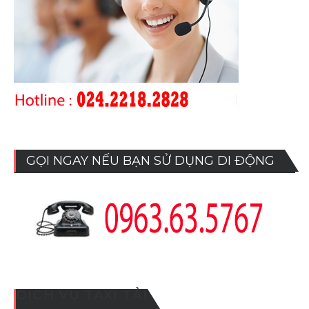
GỌI NGAY NẾU BẠN SỬ DỤNG DI ĐỘNG
DỊCH VỤ TAXI TẢI