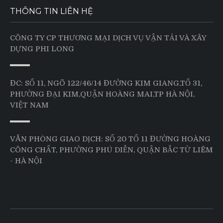
THÔNG TIN LIÊN HỆ
CÔNG TY CP THƯƠNG MẠI DỊCH VỤ VẬN TẢI VÀ XÂY
DỰNG PHI LONG
ĐC: SỐ 11, NGÕ 122/46/14 ĐƯỜNG KIM GIANG,TỔ 31,
PHƯỜNG ĐẠI KIM,QUẬN HOÀNG MAI,TP HÀ NỘI,
VIỆT NAM
VĂN PHÒNG GIAO DỊCH: SỐ 20 TỔ 11 ĐƯỜNG HOÀNG
CÔNG CHẤT, PHƯỜNG PHÚ DIỄN, QUẬN BẮC TỪ LIÊM
- HÀ NỘI