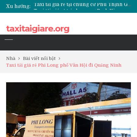
Xu hướng:
Taxi tải giá rẻ tại chung cư Park Kiara Hà Đông
Taxi tải giá rẻ tại chung cư Grande Park Phú Lãm
Taxi tải giá rẻ tại Chung cư Anland Lake View
taxitaigiare.org
Taxi tải giá rẻ tại chung cư BID Residence Tố Hữu
Nhà
Bài viết nổi bật
Taxi tải giá rẻ Phi Long phố Văn Hội đi Quảng Ninh