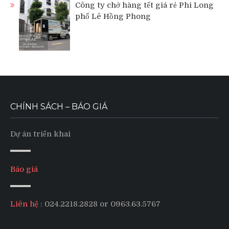
Công ty chở hàng tết giá rẻ Phi Long
phố Lê Hồng Phong
CHÍNH SÁCH – BÁO GIÁ
Dự án triển khai
Báo giá
Liên hệ
: 024.2218.2828 or 0963.63.5767