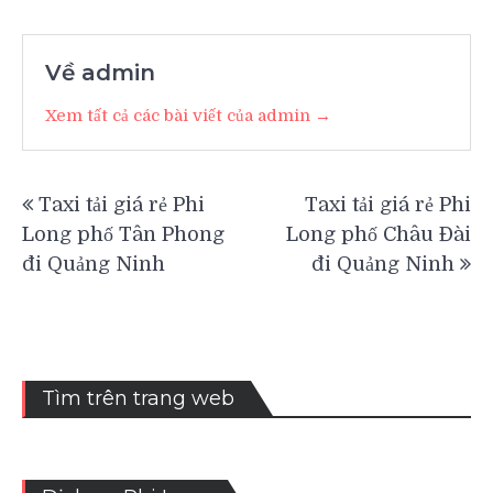
Về admin
Xem tất cả các bài viết của admin →
Điều
Taxi tải giá rẻ Phi
Taxi tải giá rẻ Phi
hướng
Long phố Tân Phong
Long phố Châu Đài
bài
đi Quảng Ninh
đi Quảng Ninh
viết
Tìm trên trang web