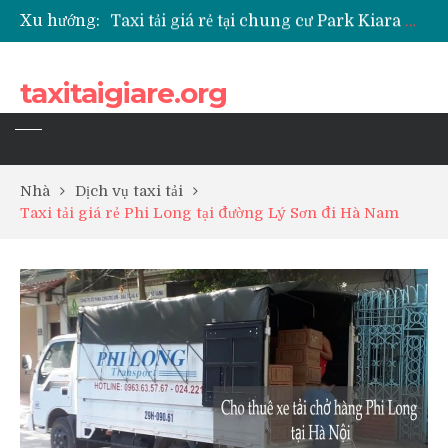
Xu hướng:
Taxi tải giá rẻ tại chung cư Park Kiara Hà Đông
Taxi tải giá rẻ tại chung cư Grande Park Phú Lãm
Taxi tải giá rẻ tại Chung cư Anland Lake View
taxitaigiare.org
Taxi tải giá rẻ tại chung cư BID Residence Tố Hữu
Nhà
Dịch vụ taxi tải
Taxi tải giá rẻ Phi Long tại đường Lý Sơn đi Hà Nam