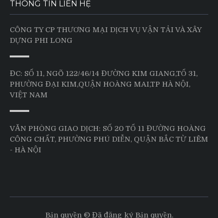
THÔNG TIN LIÊN HỆ
CÔNG TY CP THƯƠNG MẠI DỊCH VỤ VẬN TẢI VÀ XÂY
DỰNG PHI LONG
ĐC: SỐ 11, NGÕ 122/46/14 ĐƯỜNG KIM GIANG,TỔ 31,
PHƯỜNG ĐẠI KIM,QUẬN HOÀNG MAI,TP HÀ NỘI,
VIỆT NAM
VĂN PHÒNG GIAO DỊCH: SỐ 20 TỔ 11 ĐƯỜNG HOÀNG
CÔNG CHẤT, PHƯỜNG PHÚ DIỄN, QUẬN BẮC TỪ LIÊM
- HÀ NỘI
Bản quyền © Đã đăng ký Bản quyền.