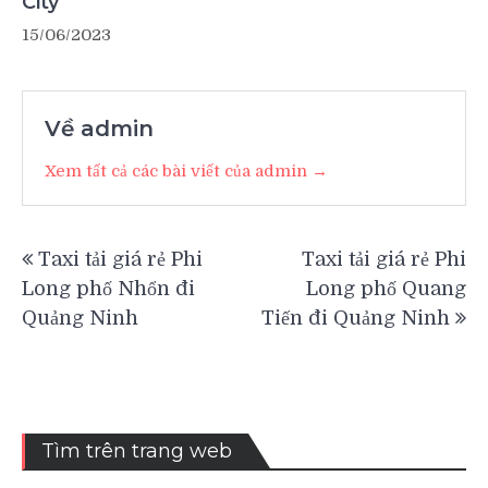
City
15/06/2023
Về admin
Xem tất cả các bài viết của admin →
Điều
Taxi tải giá rẻ Phi
Taxi tải giá rẻ Phi
hướng
Long phố Nhổn đi
Long phố Quang
bài
Quảng Ninh
Tiến đi Quảng Ninh
viết
Tìm trên trang web