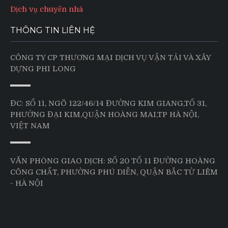
Dịch vụ chuyển nhà
THÔNG TIN LIÊN HỆ
CÔNG TY CP THƯƠNG MẠI DỊCH VỤ VẬN TẢI VÀ XÂY
DỰNG PHI LONG
ĐC: SỐ 11, NGÕ 122/46/14 ĐƯỜNG KIM GIANG,TỔ 31,
PHƯỜNG ĐẠI KIM,QUẬN HOÀNG MAI,TP HÀ NỘI,
VIỆT NAM
VĂN PHÒNG GIAO DỊCH: SỐ 20 TỔ 11 ĐƯỜNG HOÀNG
CÔNG CHẤT, PHƯỜNG PHÚ DIỄN, QUẬN BẮC TỪ LIÊM
- HÀ NỘI