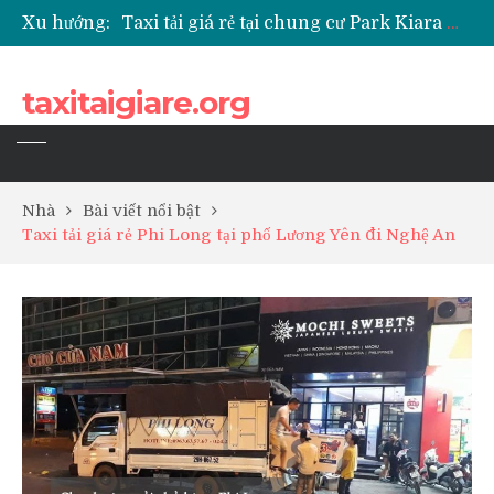
Xu hướng:
Taxi tải giá rẻ tại chung cư Park Kiara Hà Đông
Taxi tải giá rẻ tại chung cư Grande Park Phú Lãm
Taxi tải giá rẻ tại Chung cư Anland Lake View
taxitaigiare.org
Taxi tải giá rẻ tại chung cư BID Residence Tố Hữu
Nhà
Bài viết nổi bật
Taxi tải giá rẻ Phi Long tại phố Lương Yên đi Nghệ An