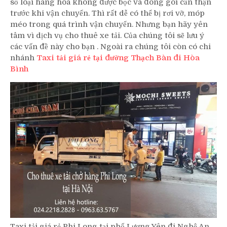
số loại hàng hóa không được bọc và đóng gói cẩn thận
trước khi vận chuyển. Thì rất dễ có thể bị rơi vỡ, móp
méo trong quá trình vận chuyển. Nhưng bạn hãy yên
tâm vì dịch vụ cho thuê xe tải. Của chúng tôi sẽ lưu ý
các vấn đề này cho bạn . Ngoài ra chúng tôi còn có chi
nhánh
Taxi tải giá rẻ tại đường Thạch Bàn đi Hòa
Bình
Taxi tải giá rẻ Phi Long tại phố Lương Yên đi Nghệ An