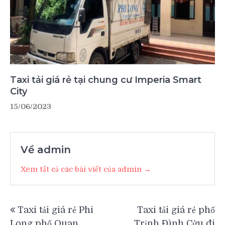
Taxi tải giá rẻ tại chung cư Imperia Smart
City
15/06/2023
Về admin
Xem tất cả các bài viết của admin →
Điều
Taxi tải giá rẻ Phi
Taxi tải giá rẻ phố
hướng
Long phố Quan
Trịnh Đình Cửu đi