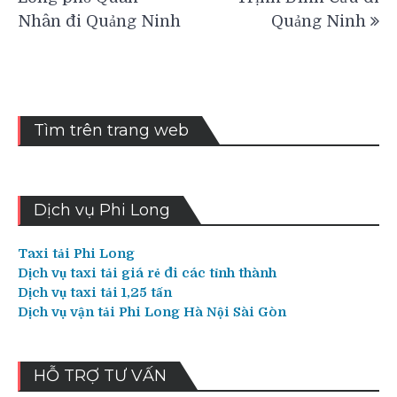
bài
Nhân đi Quảng Ninh
Quảng Ninh
viết
Tìm trên trang web
Dịch vụ Phi Long
Taxi tải Phi Long
Dịch vụ taxi tải giá rẻ đi các tỉnh thành
Dịch vụ taxi tải 1,25 tấn
Dịch vụ vận tải Phi Long Hà Nội Sài Gòn
HỖ TRỢ TƯ VẤN