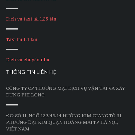
Dịch vụ taxi tải 1,25 tấn
Taxi tải 1,4 tấn
Dịch vụ chuyển nhà
THÔNG TIN LIÊN HỆ
CÔNG TY CP THƯƠNG MẠI DỊCH VỤ VẬN TẢI VÀ XÂY
DỰNG PHI LONG
ĐC: SỐ 11, NGÕ 122/46/14 ĐƯỜNG KIM GIANG,TỔ 31,
PHƯỜNG ĐẠI KIM,QUẬN HOÀNG MAI,TP HÀ NỘI,
VIỆT NAM