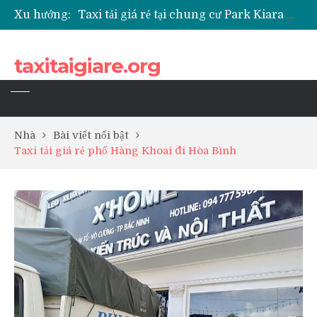
Xu hướng:
Taxi tải giá rẻ tại chung cư Park Kiara Hà Đông
Taxi tải giá rẻ tại chung cư Grande Park Phú Lãm
Taxi tải giá rẻ tại Chung cư Anland Lake View
taxitaigiare.org
Taxi tải giá rẻ tại chung cư BID Residence Tố Hữu
Nhà
Bài viết nổi bật
Taxi tải giá rẻ phố Hàng Khoai đi Hòa Bình