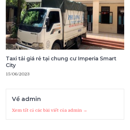
Taxi tải giá rẻ tại chung cư Imperia Smart
City
15/06/2023
Về admin
Xem tất cả các bài viết của admin →
Điều