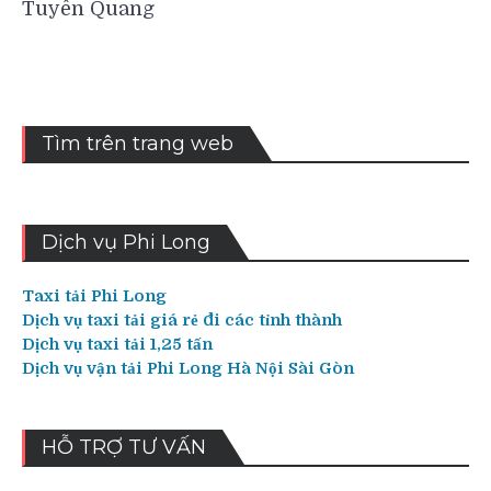
bài
Tuyên Quang
viết
Tìm trên trang web
Dịch vụ Phi Long
Taxi tải Phi Long
Dịch vụ taxi tải giá rẻ đi các tỉnh thành
Dịch vụ taxi tải 1,25 tấn
Dịch vụ vận tải Phi Long Hà Nội Sài Gòn
HỖ TRỢ TƯ VẤN