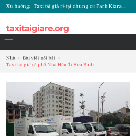
Xu hướng:
Taxi tải giá rẻ tại chung cư Park Kiara Hà Đông
Taxi tải giá rẻ tại chung cư Grande Park Phú Lãm
Taxi tải giá rẻ tại Chung cư Anland Lake View
taxitaigiare.org
Taxi tải giá rẻ tại chung cư BID Residence Tố Hữu
Nhà
Bài viết nổi bật
Taxi tải giá rẻ phố Nhà Hỏa đi Hòa Bình