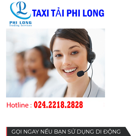
GỌI NGAY NẾU BẠN SỬ DỤNG DI ĐỘNG