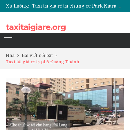
Xu hướng:
Taxi tải giá rẻ tại chung cư Park Kiara Hà Đông
Taxi tải giá rẻ tại chung cư Grande Park Phú Lãm
Taxi tải giá rẻ tại Chung cư Anland Lake View
taxitaigiare.org
Taxi tải giá rẻ tại chung cư BID Residence Tố Hữu
Nhà
Bài viết nổi bật
Taxi tải giá rẻ tạ phố Đường Thành