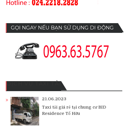
GỌI NGAY NẾU BẠN SỬ DỤNG DI ĐỘNG
DỊCH VỤ TAXI TẢI
21.06.2023
Taxi tải giá rẻ tại chung cư BID
Residence Tố Hữu