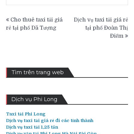
Điều
Cho thuê taxi tải giá
Dịch vụ taxi tải giá rẻ
hướng
rẻ tại phố Dã Tượng
tại phố Đoàn Thị
bài
Điểm
viết
Tìm trên trang web
Dịch vụ Phi Long
Taxi tải Phi Long
Dịch vụ taxi tải giá rẻ đi các tỉnh thành
Dịch vụ taxi tải 1,25 tấn
Dịch vụ vận tải Phi Long Hà Nội Sài Gòn