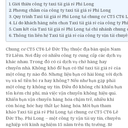
Giới thiệu công ty taxi tải giá rẻ Phi Long
Phương châm của công ty taxi tải giá rẻ Phi Long
Quy trình Taxi tải giá rẻ Phi Long tại chung cư CT5 CT6 
Lí do khách hàng nên chọn Taxi tải giá rẻ của công ty Ph
Cam kết của Taxi tải giá rẻ Phi Long tại chi nhánh chun
Thông tin liên hệ Taxi tải giá rẻ của công ty vận tải chu
Chung cư CT5 CT6 Lê Đức Thọ thuộc địa bàn quận Nam
Từ Liêm. Nơi đây có nhiều công ty cung cấp các dịch vụ
khác nhau. Trong đó có cả dịch vụ chở hàng hay
chuyển nhà. Không khó để bạn có thể taxi tải giá rẻ của
một công ty nào đó. Nhưng liệu bạn có hài lòng với dịch
vụ và số tiền bỏ ra hay không? Nếu như bạn gặp phải
một công ty không uy tín. Điều đó không chỉ khiến bạn
tốn kém chi phí, mà việc vận chuyển không hiệu quả.
Khiến bạn vận chuyển hàng hóa chậm trễ, nhiều khi
còn hỏng hóc hay thất lạc hàng hóa. Mời bạn tham
khảo Taxi tải giá rẻ Phi Long tại chung cư CT5 CT6 Lê
Đức Thọ. Phi Long – một công ty vận tải uy tín, chuyên
nghiệp với kinh nghiệm 15 năm trên thị trường. Sẽ