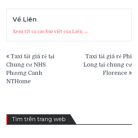
Về Liên
Xem tất cả các bài viết của Liên →
Điều
Taxi tải giá rẻ tại
Taxi tải giá rẻ Phi
hướng
Chung cư NHS
Long tại chung cư
bài
Phương Canh
Florence
viết
NTHome
Tìm trên trang web