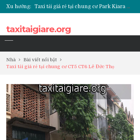
Xu hướng:
Taxi tải giá rẻ tại chung cư Park Kiara Hà Đông
Taxi tải giá rẻ tại chung cư Grande Park Phú Lãm
Taxi tải giá rẻ tại Chung cư Anland Lake View
taxitaigiare.org
Taxi tải giá rẻ tại chung cư BID Residence Tố Hữu
Nhà
Bài viết nổi bật
Taxi tải giá rẻ tại chung cư CT5 CT6 Lê Đức Thọ