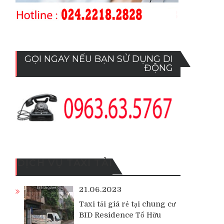
GỌI NGAY NẾU BẠN SỬ DỤNG DI
ĐỘNG
DỊCH VỤ TAXI TẢI
21.06.2023
Taxi tải giá rẻ tại chung cư
BID Residence Tố Hữu