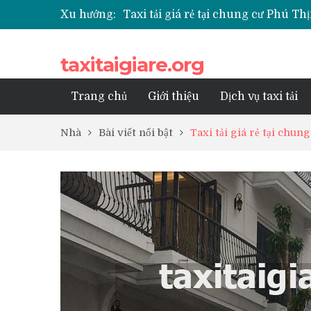
Xu hướng:
Taxi tải giá rẻ tại chung cư Phú 
Taxi tải giá rẻ tại chung cư Park K
Taxi tải giá rẻ tại chung cư Grand
taxitaigiare.org
Taxi tải giá rẻ tại Chung cư Anlan
Taxi tải giá rẻ tại chung cư BID R
Trang chủ
Giới thiệu
Dịch vụ taxi tải
Nhà
Bài viết nổi bật
Taxi tải giá rẻ tại ch