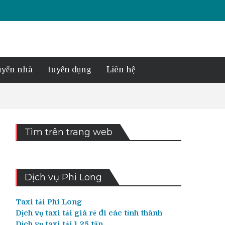
yển nhà
tuyển dụng
Liên hệ
Tìm trên trang web
Dịch vụ Phi Long
Taxi tải Phi Long
Dịch vụ taxi tải giá rẻ đi các tỉnh thành
Dịch vụ taxi tải 1,25 tấn