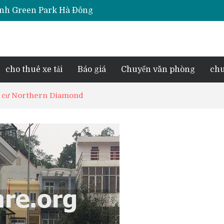
Thịnh Green Park Hà Đông
iara Hà Đông
e Park Phú Lãm
d Lake View
esidence Tố Hữu
cho thuê xe tải
Báo giá
Chuyển văn phòng
chu
ung cư Northern Diamond